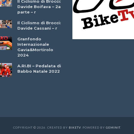
Il Ciclismo di Brocci:
Davide Boifava – 2a
Che cos’è il
parte – r
triathlon? Con
Simone Diamantini
Il Ciclismo di Brocci:
– r
Davide Cassani – r
2a BITRAIL 23
Granfondo
Marzo 2025 – Bosc
Internazionale
Comunale di
Gavia&Mortirolo
Bitonto (Ba)
2024
Ottavio Bottechia 
A.RI.BI – Pedalata di
Versione Integrale 
Babbo Natale 2022
r
GF Città di Loano
2022: Buona la
Prima
COPYRIGHT © 2026. CREATED BY
BIKETV
. POWERED BY
GEMINIT
.