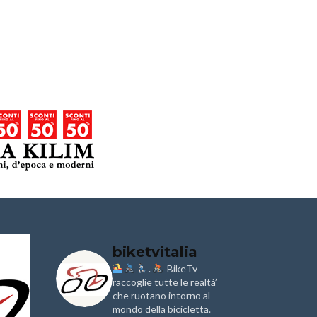
biketvitalia
.
BikeTv
Granfondo
Aspettando
i
Internazionale
raccoglie tutte le realtà’
Pellegrina B
Laigueglia 22
Marathon 2
che ruotano intorno al
Febbraio 2026
mondo della bicicletta.