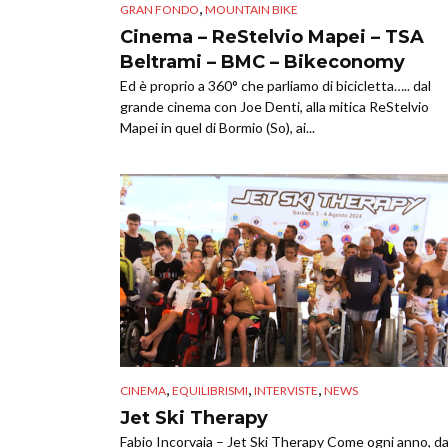
,
GRAN FONDO
MOUNTAIN BIKE
Cinema – ReStelvio Mapei – TSA
Beltrami – BMC – Bikeconomy
Ed è proprio a 360° che parliamo di bicicletta….. dal
grande cinema con Joe Denti, alla mitica ReStelvio
Mapei in quel di Bormio (So), ai...
,
,
,
CINEMA
EQUILIBRISMI
INTERVISTE
NEWS
Jet Ski Therapy
Fabio Incorvaia – Jet Ski Therapy Come ogni anno, d