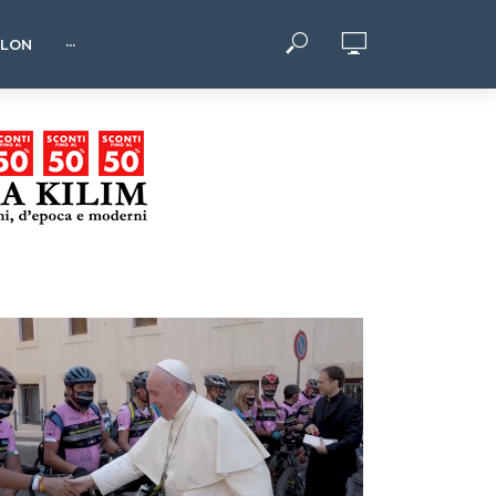
HLON
···