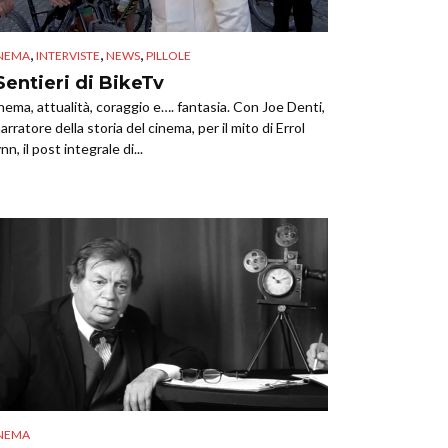
,
,
,
NEMA
INTERVISTE
NEWS
PILLOLE
 Sentieri di BikeTv
nema, attualità, coraggio e…. fantasia. Con Joe Denti,
 narratore della storia del cinema, per il mito di Errol
nn, il post integrale di...
NEMA