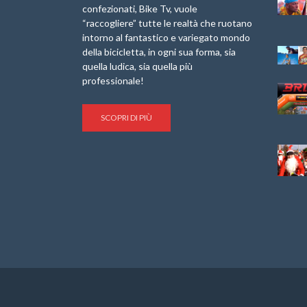
IX Ed. “Tra
confezionati, Bike Tv, vuole
Granfondo
Borghi&Castelli” –
“raccogliere” tutte le realtà che ruotano
Internazionale
Anteprima
intorno al fantastico e variegato mondo
Briko Torino – 11
della bicicletta, in ogni sua forma, sia
Maggio 2025 – r
1a Edizione
Granfondo
quella ludica, sia quella più
Minerva Edizioni e
Internazionale San
professionale!
Giancarlo Brocci
Lorenzo Cipressa –
per “Bartali l’Ultimo
Sabato 5 Aprile
Eroico” – r
2025
SCOPRI DI PIÙ
Sulle Strade di
Life on the Sea –
Graziano Battistini
Nel Golfo dei Poeti
Cinema: “La
Il Ciclismo di Brocci
bicicletta verde”
– Roberto Damiani