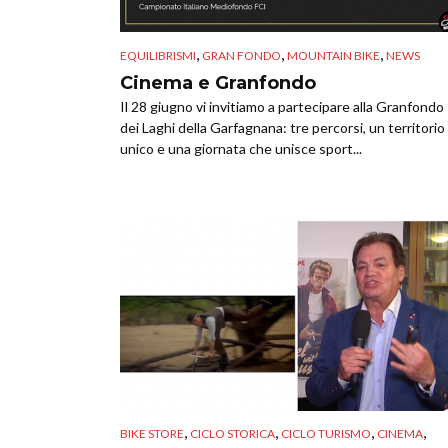
,
,
,
EQUILIBRISMI
GRAN FONDO
MOUNTAIN BIKE
NEWS
Cinema e Granfondo
Il 28 giugno vi invitiamo a partecipare alla Granfondo
dei Laghi della Garfagnana: tre percorsi, un territorio
unico e una giornata che unisce sport...
,
,
,
,
BIKE STORE
CICLO STORICA
CICLO TURISMO
CINEMA