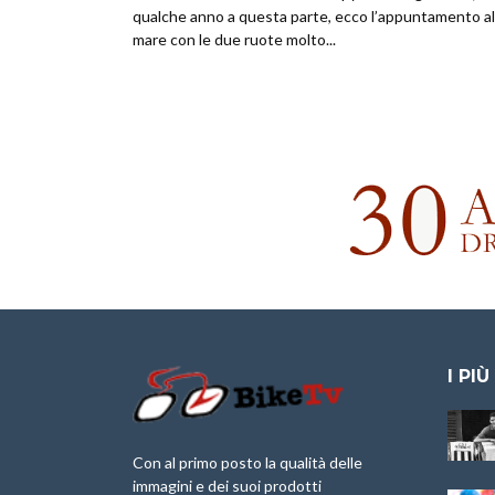
qualche anno a questa parte, ecco l’appuntamento al
mare con le due ruote molto...
I PIÙ
Granfondo
Aspettando “La
Internazionale
Pellegrina Bike
Laigueglia 22
Marathon 2025”
Con al primo posto la qualità delle
Febbraio 2026
immagini e dei suoi prodotti