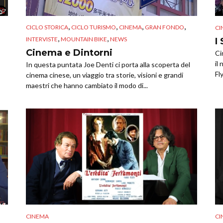
,
,
,
,
CICLO STORICA
CICLO TURISMO
CINEMA
GRAN FONDO
CI
,
,
INTERVISTE
MOUNTAIN BIKE
NEWS
I
Cinema e Dintorni
Ci
il
In questa puntata Joe Denti ci porta alla scoperta del
Fly
cinema cinese, un viaggio tra storie, visioni e grandi
maestri che hanno cambiato il modo di...
CINEMA
CI