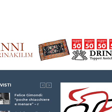
 VISTI
Felice Gimondi:
Brocci Incontra
“poche chiacchiere
Giuseppe Martinell
e menare” – r
– r