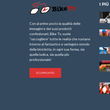
I PIÙ
Granfondo
Aspettando “La
Internazionale
Pellegrina Bike
Laigueglia 22
Marathon 2025”
Con al primo posto la qualità delle
Febbraio 2026
immagini e dei suoi prodotti
IX Ed. “Tra
confezionati, Bike Tv, vuole
Granfondo
Borghi&Castelli” –
“raccogliere” tutte le realtà che ruotano
Internazionale
Anteprima
intorno al fantastico e variegato mondo
Briko Torino – 11
della bicicletta, in ogni sua forma, sia
Maggio 2025 – r
1a Edizione
Granfondo
quella ludica, sia quella più
Minerva Edizioni e
Internazionale San
professionale!
Giancarlo Brocci
Lorenzo Cipressa –
per “Bartali l’Ultimo
Sabato 5 Aprile
Eroico” – r
2025
SCOPRI DI PIÙ
Sulle Strade di
Life on the Sea –
Graziano Battistini
Nel Golfo dei Poeti
Cinema: “La
Il Ciclismo di Brocci
bicicletta verde”
– Roberto Damiani