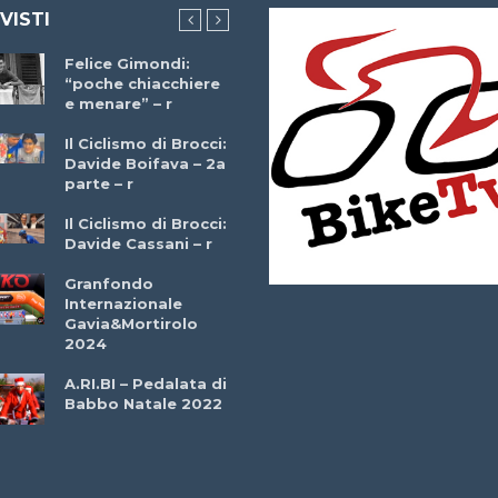
 VISTI
Felice Gimondi:
Brocci Incontra
“poche chiacchiere
Giuseppe Martinell
e menare” – r
– r
Il Ciclismo di Brocci:
Davide Boifava – 2a
Che cos’è il
parte – r
triathlon? Con
Simone Diamantini
Il Ciclismo di Brocci:
– r
Davide Cassani – r
2a BITRAIL 23
Granfondo
Marzo 2025 – Bosc
Internazionale
Comunale di
Gavia&Mortirolo
Bitonto (Ba)
2024
Ottavio Bottechia 
A.RI.BI – Pedalata di
Versione Integrale 
Babbo Natale 2022
r
GF Città di Loano
2022: Buona la
Prima