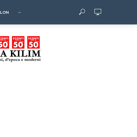
HLON
···