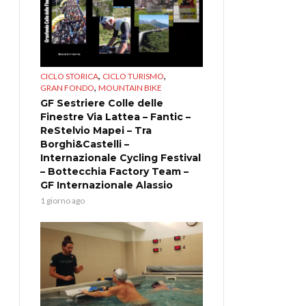
,
,
CICLO STORICA
CICLO TURISMO
,
GRAN FONDO
MOUNTAIN BIKE
GF Sestriere Colle delle
Finestre Via Lattea – Fantic –
ReStelvio Mapei – Tra
Borghi&Castelli –
Internazionale Cycling Festival
– Bottecchia Factory Team –
GF Internazionale Alassio
1 giorno ago