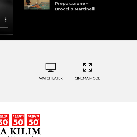
Preparazione –
Brocci & Martinelli
Granfondo dei
Laghi della
Garfagnana 28
Giugno 2026
La Pellegrina Bike
Marathon: Storia,
Cultura, Sport, e
Natura
WATCH LATER
CINEMA MODE