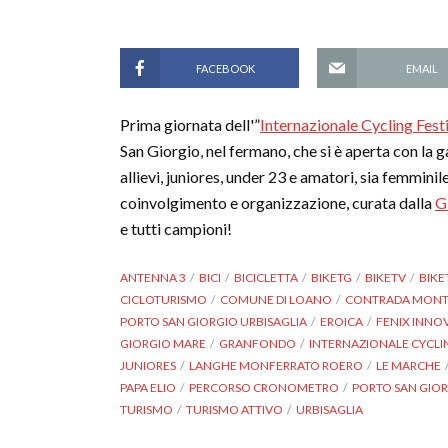
FACEBOOK
EMAIL
Prima giornata dell'”
Internazionale Cycling Fes
San Giorgio, nel fermano, che si è aperta con la 
allievi, juniores, under 23 e amatori, sia femmini
coinvolgimento e organizzazione, curata dalla
G
e tutti campioni!
ANTENNA 3
BICI
BICICLETTA
BIKETG
BIKETV
BIKE
CICLOTURISMO
COMUNE DI LOANO
CONTRADA MONT
PORTO SAN GIORGIO URBISAGLIA
EROICA
FENIX INNOV
GIORGIO MARE
GRANFONDO
INTERNAZIONALE CYCLIN
JUNIORES
LANGHE MONFERRATO ROERO
LE MARCHE
PAPA ELIO
PERCORSO CRONOMETRO
PORTO SAN GIO
TURISMO
TURISMO ATTIVO
URBISAGLIA