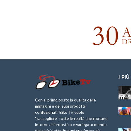
I PIÙ
Granfondo
Aspettando “La
Internazionale
Pellegrina Bike
Briko Torino – 11
Marathon 2025”
Con al primo posto la qualità delle
Maggio 2025 – r
immagini e dei suoi prodotti
IX Ed. “Tra
confezionati, Bike Tv, vuole
Granfondo
Borghi&Castelli” –
“raccogliere” tutte le realtà che ruotano
Internazionale
Anteprima
intorno al fantastico e variegato mondo
Laigueglia 22
della bicicletta, in ogni sua forma, sia
Febbraio 2026
1a Edizione