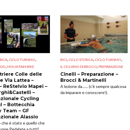
,
,
,
,
,
RICA
CICLO TURISMO
BICI
CICLO STORICA
CICLO TURISMO
,
,
NDO
MOUNTAIN BIKE
IL CICLISMO DI BROCCI
PREPARAZIONE
riere Colle delle
Cinelli – Preparazione –
e Via Lattea –
Brocci & Martinelli
 – ReStelvio Mapei –
A lezione da…… (c’è sempre qualcosa
ghi&Castelli –
da imparare e conoscere!).
azionale Cycling
l – Bottecchia
y Team – GF
azionale Alassio
o che è stato e quello che
uone Pedalate a tutti!