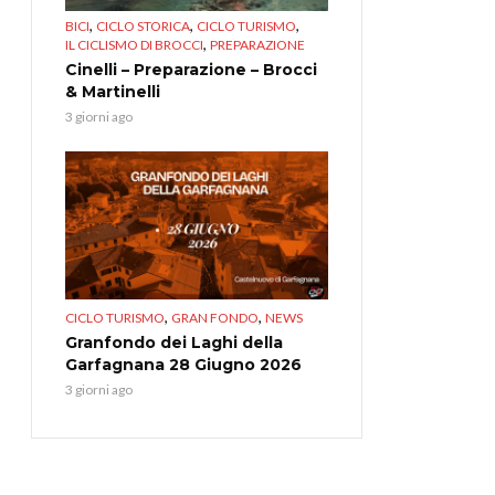
,
,
,
BICI
CICLO STORICA
CICLO TURISMO
,
IL CICLISMO DI BROCCI
PREPARAZIONE
Cinelli – Preparazione – Brocci
& Martinelli
3 giorni ago
,
,
CICLO TURISMO
GRAN FONDO
NEWS
Granfondo dei Laghi della
Garfagnana 28 Giugno 2026
3 giorni ago