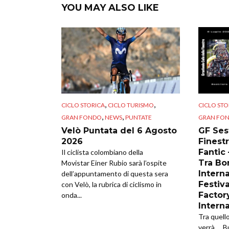
YOU MAY ALSO LIKE
,
,
CICLO STORICA
CICLO TURISMO
CICLO STO
,
,
GRAN FONDO
NEWS
PUNTATE
GRAN FO
Velò Puntata del 6 Agosto
GF Sest
2026
Finestr
Fantic
Il ciclista colombiano della
Tra Bor
Movistar Einer Rubio sarà l’ospite
Intern
dell’appuntamento di questa sera
Festiva
con Velò, la rubrica di ciclismo in
Factor
onda...
Intern
Tra quell
verrà…. B