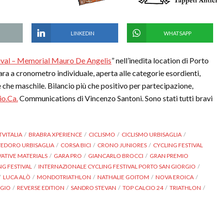
LINKEDIN
WHATSAPP
tival – Memorial Mauro De Angelis
” nell’inedita location di Porto
gara a cronometro individuale, aperta alle categorie esordienti,
le che maschile. Bilancio più che positivo per partecipazione,
io.Ca.
Communications di Vincenzo Santoni. Sono stati tutti bravi
TVITALIA
BRABRA XPERIENCE
CICLISMO
CICLISMO URBISAGLIA
EDORO URBISAGLIA
CORSA BICI
CRONO JUNIORES
CYCLING FESTIVAL
ATIVE MATERIALS
GARA PRO
GIANCARLO BROCCI
GRAN PREMIO
G FESTIVAL
INTERNAZIONALE CYCLING FESTIVAL PORTO SAN GIORGIO
LUCA ALÒ
MONDOTRIATHLON
NATHALIE GOITOM
NOVA EROICA
RGIO
REVERSE EDITION
SANDRO STEVAN
TOP CALCIO 24
TRIATHLON