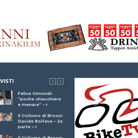
 VISTI
Felice Gimondi:
Brocci Incontra
“poche chiacchiere
Giuseppe Martinell
e menare” – r
– r
Il Ciclismo di Brocci:
Davide Boifava – 2a
Che cos’è il
parte – r
triathlon? Con
Simone Diamantini
Il Ciclismo di Brocci: