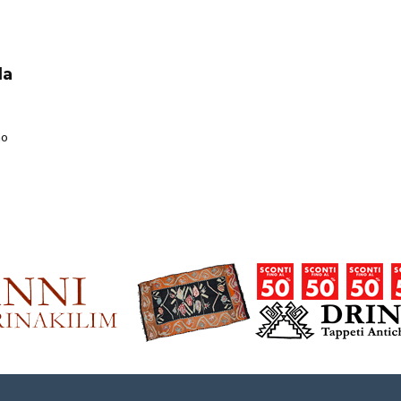
la
mo