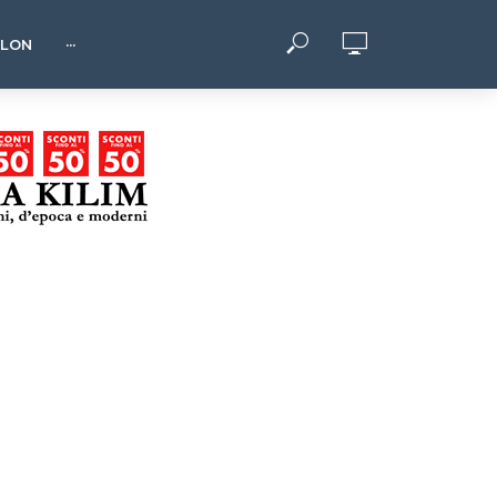
HLON
···