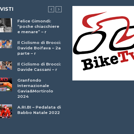
 VISTI
Felice Gimondi:
Brocci Incontra
“poche chiacchiere
Giuseppe Martinell
e menare” – r
– r
Il Ciclismo di Brocci:
Davide Boifava – 2a
Che cos’è il
parte – r
triathlon? Con
Simone Diamantini
Il Ciclismo di Brocci:
– r
Davide Cassani – r
2a BITRAIL 23
Granfondo
Marzo 2025 – Bosc
Internazionale
Comunale di
Gavia&Mortirolo
Bitonto (Ba)
2024
Ottavio Bottechia 
A.RI.BI – Pedalata di
Versione Integrale 
Babbo Natale 2022
r
GF Città di Loano
2022: Buona la