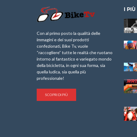
I PIÙ
Granfondo
Aspettando “La
Internazionale
Pellegrina Bike
Laigueglia 22
Marathon 2025”
Con al primo posto la qualità delle
Febbraio 2026
immagini e dei suoi prodotti
IX Ed. “Tra
confezionati, Bike Tv, vuole
Granfondo
Borghi&Castelli” –
“raccogliere” tutte le realtà che ruotano
Internazionale
Anteprima
intorno al fantastico e variegato mondo
Briko Torino – 11
della bicicletta, in ogni sua forma, sia
Maggio 2025 – r
1a Edizione
Granfondo
quella ludica, sia quella più
Minerva Edizioni e
Internazionale San
professionale!
Giancarlo Brocci
Lorenzo Cipressa –
per “Bartali l’Ultimo
Sabato 5 Aprile
Eroico” – r
2025
SCOPRI DI PIÙ
Sulle Strade di
Life on the Sea –
Graziano Battistini
Nel Golfo dei Poeti
Cinema: “La
Il Ciclismo di Brocci
bicicletta verde”
– Roberto Damiani