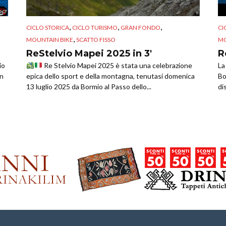
,
,
,
CICLO STORICA
CICLO TURISMO
GRAN FONDO
CI
,
MOUNTAIN BIKE
SCATTO FISSO
MO
ReStelvio Mapei 2025 in 3′
R
io
Re Stelvio Mapei 2025 è stata una celebrazione
La
on
epica dello sport e della montagna, tenutasi domenica
Bo
13 luglio 2025 da Bormio al Passo dello...
di