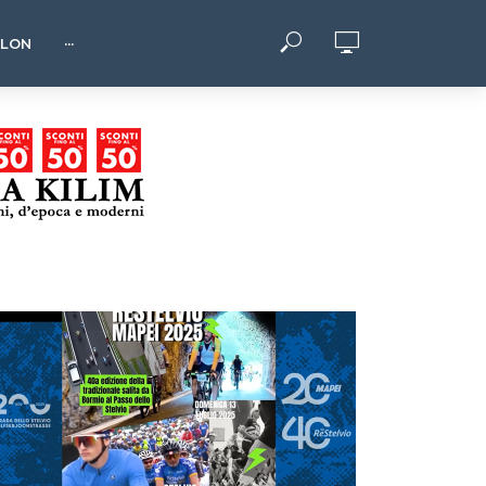
HLON
···