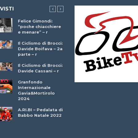
 VISTI
Felice Gimondi:
Brocci Incontra
“poche chiacchiere
Giuseppe Martinell
e menare” – r
– r
Il Ciclismo di Brocci:
Davide Boifava – 2a
Che cos’è il
parte – r
triathlon? Con
Simone Diamantini
Il Ciclismo di Brocci:
– r
Davide Cassani – r
2a BITRAIL 23
Granfondo
Marzo 2025 – Bosc
Internazionale
Comunale di
Gavia&Mortirolo
Bitonto (Ba)
2024
Ottavio Bottechia 
A.RI.BI – Pedalata di
Versione Integrale 
Babbo Natale 2022
r
GF Città di Loano
2022: Buona la