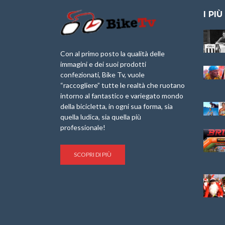
I PIÙ
Granfondo
Aspettando “La
Internazionale
Pellegrina Bike
Briko Torino – 11
Marathon 2025”
Con al primo posto la qualità delle
Maggio 2025 – r
immagini e dei suoi prodotti
IX Ed. “Tra
confezionati, Bike Tv, vuole
Granfondo
Borghi&Castelli” –
“raccogliere” tutte le realtà che ruotano
Internazionale
Anteprima
intorno al fantastico e variegato mondo
Laigueglia 22
della bicicletta, in ogni sua forma, sia
Febbraio 2026
1a Edizione
Granfondo
quella ludica, sia quella più
Minerva Edizioni e
Internazionale San
professionale!
Giancarlo Brocci
Lorenzo Cipressa –
per “Bartali l’Ultimo
Sabato 5 Aprile
Eroico” – r
2025
SCOPRI DI PIÙ
Sulle Strade di
Life on the Sea –
Graziano Battistini
Nel Golfo dei Poeti
Cinema: “La
Il Ciclismo di Brocci
bicicletta verde”
– Roberto Damiani