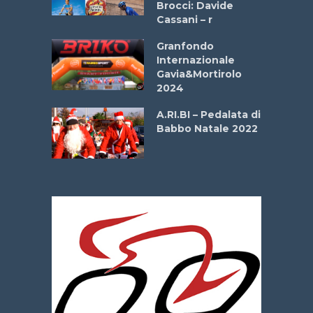
Brocci: Davide
onale San
Cassani – r
ipressa –
Aprile
Granfondo
Internazionale
Gavia&Mortirolo
e Sea –
2024
dei Poeti
A.RI.BI – Pedalata di
Babbo Natale 2022
La
 verde”