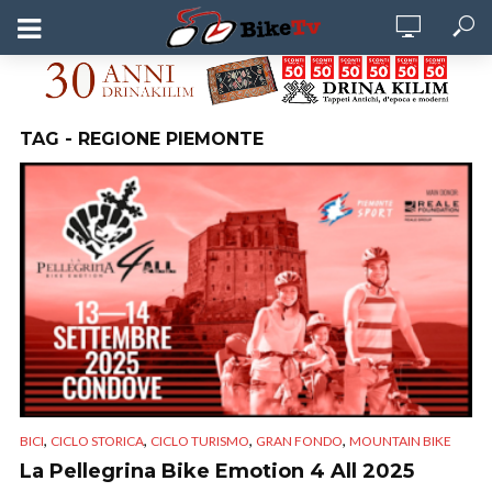
TAG - REGIONE PIEMONTE
,
,
,
,
BICI
CICLO STORICA
CICLO TURISMO
GRAN FONDO
MOUNTAIN BIKE
La Pellegrina Bike Emotion 4 All 2025