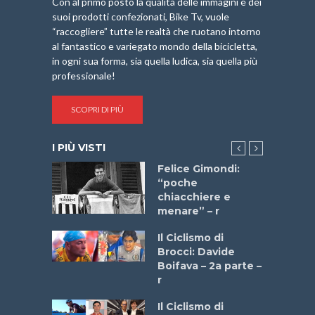
Con al primo posto la qualità delle immagini e dei
suoi prodotti confezionati, Bike Tv, vuole
“raccogliere” tutte le realtà che ruotano intorno
al fantastico e variegato mondo della bicicletta,
in ogni sua forma, sia quella ludica, sia quella più
professionale!
SCOPRI DI PIÙ
I PIÙ VISTI
do “La
Felice Gimondi:
a Bike
“poche
 2025”
chiacchiere e
menare” – r
a
Il Ciclismo di
stelli” –
Brocci: Davide
a
Boifava – 2a parte –
r
ne
Il Ciclismo di
o