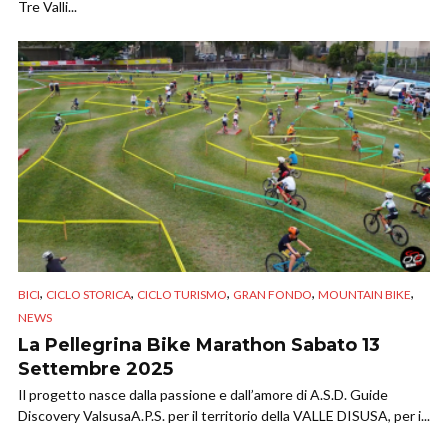
Tre Valli...
,
,
,
,
,
BICI
CICLO STORICA
CICLO TURISMO
GRAN FONDO
MOUNTAIN BIKE
NEWS
La Pellegrina Bike Marathon Sabato 13
Settembre 2025
Il progetto nasce dalla passione e dall’amore di A.S.D. Guide
Discovery ValsusaA.P.S. per il territorio della VALLE DISUSA, per i...