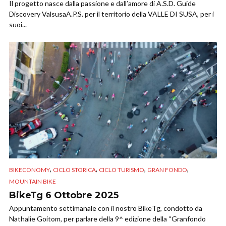
Il progetto nasce dalla passione e dall’amore di A.S.D. Guide
Discovery ValsusaA.P.S. per il territorio della VALLE DI SUSA, per i
suoi...
,
,
,
,
BIKECONOMY
CICLO STORICA
CICLO TURISMO
GRAN FONDO
MOUNTAIN BIKE
BikeTg 6 Ottobre 2025
Appuntamento settimanale con il nostro BikeTg, condotto da
Nathalie Goitom, per parlare della 9^ edizione della “Granfondo