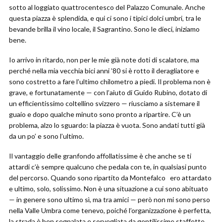
sotto al loggiato quattrocentesco del Palazzo Comunale. Anche
questa piazza è splendida, e qui ci sono i tipici dolci umbri, tra le
bevande brilla il vino locale, il Sagrantino. Sono le dieci, iniziamo
bene.
Io arrivo in ritardo, non per le mie già note doti di scalatore, ma
perché nella mia vecchia bici anni ’80 si è rotto il deragliatore e
sono costretto a fare l’ultimo chilometro a piedi. Il problema non è
grave, e fortunatamente — con l’aiuto di Guido Rubino, dotato di
un efficientissimo coltellino svizzero — riusciamo a sistemare il
guaio e dopo qualche minuto sono pronto a ripartire. C’è un
problema, alzo lo sguardo: la piazza è vuota. Sono andati tutti già
da un po’ e sono l’ultimo.
Il vantaggio delle granfondo affollatissime è che anche se ti
attardi c’è sempre qualcuno che pedala con te, in qualsiasi punto
del percorso. Quando sono ripartito da Montefalco ero attardato
e ultimo, solo, solissimo. Non è una situazione a cui sono abituato
— in genere sono ultimo sì, ma tra amici — però non mi sono perso
nella Valle Umbra come tenevo, poiché l’organizzazione è perfetta,
la strada è ben segnalata e sorvegliata da gentilissime staffette