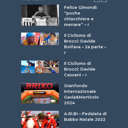
do “La
Felice Gimondi:
a Bike
“poche
 2025”
chiacchiere e
menare” – r
a
Il Ciclismo di
stelli” –
Brocci: Davide
a
Boifava – 2a parte –
r
ne
Il Ciclismo di
o
Brocci: Davide
onale San
Cassani – r
ipressa –
Aprile
Granfondo
Internazionale
Gavia&Mortirolo
e Sea –
2024
dei Poeti
A.RI.BI – Pedalata di
Babbo Natale 2022
La
 verde”