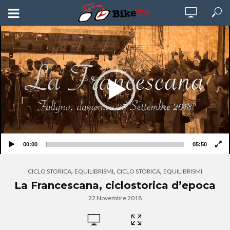
Video
Player
00:00
05:50
,
,
,
CICLO STORICA
EQUILIBRISMI
CICLO STORICA
EQUILIBRISMI
La Francescana, ciclostorica d’epoca
22 Novembre 2018