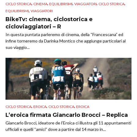
,
,
,
,
,
CICLO STORICA
CINEMA
EQUILIBRISMI
VIAGGIATORI
CICLO STORICA
,
EQUILIBRISMI
VIAGGIATORI
BikeTv: cinema, ciclostorica e
cicloviaggiatori – R
In questa puntata parleremo di cinema, della “Francescana” ed
infine torneremo da Darinka Montico che aggiunge particolari al
suo viaggio...
,
,
,
CICLO STORICA
EROICA
CICLO STORICA
EROICA
L’eroica firmata Giancarlo Brocci – Replica
Giancarlo Brocci, ideatore de l’Eroica ci illustra gli 11 appuntamenti
ufficiali e quelli “amici” dove a partire dal 14 marzo in...