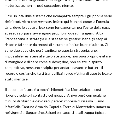
motorizzate, non mi può succedere niente.
E c’è un infallibile sistema che ricompatta sempre il gruppo: la serie
dei ristori. Altro che
pace car
. Infatti qui è un po’ come la Formula
Uno, dove le soste ai box sono fondamentali per l’esito della gara,
spesso i sorpassi avvengono proprio in questi frangenti. A La
Francescana la strategia è la stessa: se gestisci bene gli stop ai
ristori e fai soste da record di sicuro ottieni un buon risultato. Ci
sono due cose che però vanificano questa strategia: uno,
impossibile resistere alle tavolate umbre, non puoi proprio evitare
di mangiare e di bere come si deve; due, non esiste lo spirito
competitivo, nessuno scalpita per andare davanti e battere il
record e così anche tu ti tranquillizzi, felice vittima di questo beato
stato mentale.
Il secondo ristoro è a pochi chilometri da Montefalco, e così
riprendo subito il contatto col gruppo. Arrivo però con qualche
minuto di ritardo e devo recuperare: impresa durissima. Siamo
infatti alla Cantina Arnaldo Caprai a Torre di Montefalco, immersa
nei vigneti di Sagrantino. Salumi e insaccati locali, zuppa tipica di