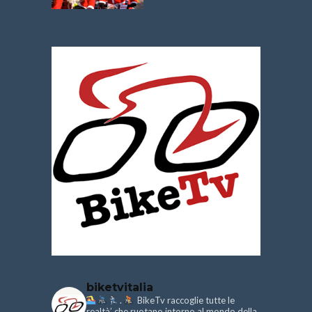
biketvitalia
.
BikeTv raccoglie tutte le
realtà’ che ruotano intorno al mondo della