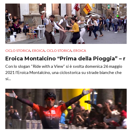
,
,
,
CICLO STORICA
EROICA
CICLO STORICA
EROICA
Eroica Montalcino “Prima della Pioggia” – r
Con lo slogan “Ride with a View” si è svolta domenica 26 maggio
2021 l’Eroica Montalcino, una ciclostorica su strade bianche che
si...