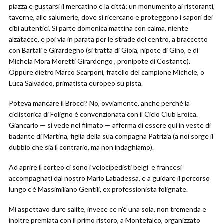
piazza e gustarsi il mercatino e la città; un monumento ai ristoranti,
taverne, alle salumerie, dove si ricercano e proteggono i sapori dei
cibi autentici. Si parte domenica mattina con calma, niente
alzatacce, e poi via in parata per le strade del centro, a braccetto
con Bartali e Girardegno (si tratta di Gioia, nipote di Gino, e di
Michela Mora Moretti Girardengo , pronipote di Costante).
Oppure dietro Marco Scarponi, fratello del campione Michele, o
Luca Salvadeo, primatista europeo su pista.
Poteva mancare il Brocci? No, ovviamente, anche perché la
ciclistorica di Foligno è convenzionata con il Ciclo Club Eroica.
Giancarlo — si vede nel filmato — afferma di essere qui in veste di
badante di Martina, figlia della sua compagna Patrizia (a noi sorge il
dubbio che sia il contrario, ma non indaghiamo).
Ad aprire il corteo ci sono i velocipedisti belgi e francesi
accompagnati dal nostro Mario Labadessa, e a guidare il percorso
lungo c’è Massimiliano Gentili, ex professionista folignate.
Mi aspettavo dure salite, invece ce n’è una sola, non tremenda e
inoltre premiata con il primo ristoro, a Montefalco, organizzato