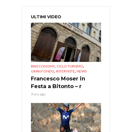
ULTIMI VIDEO
,
,
BIKECONOMY
CICLO TURISMO
,
,
GRAN FONDO
INTERVISTE
NEWS
Francesco Moser in
Festa a Bitonto – r
9 ore ago