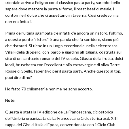
trionfale arrivo a Foligno con il classico pasta party, sarebbe bello
sapere dove mettere la pasta al forno, il roast beef di maiale, i
contorni e il dolce che ci aspettano in taverna. Così credevo, ma
non era finita lì.
Prima dell’ultima sgambata c’è infatti c’è ancora un ristoro, l’ultimo,
a questo punto “ristoro” è una parola che fa sorridere, siamo più
che ristorati. Si tiene in un luogo eccezionale, nella seicentesca
Villa Fidelia di Spello, con parco e giardino all’italiana, costruita sul
sito di un santuario romano del IV secolo. Giusto della frutta, dolci
locali, bruschetta con l’eccellente olio extravergine di oliva Terre
Rosse di Spello, l’aperitivo per il pasta party. Anche questo al top,
puoi dire di no?
Ho fatto 70 chilometri e non me ne sono accorto.
Note
Questa è stata la IV edizione de La Francescana, ciclostorica
dell’Umbria organizzata da La Francescana Ciclostorica asd, XIII
tappa del Giro d’Italia d’Epoca, convenzionata con il Ciclo Club