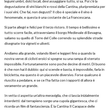
legumi umbri, dolci locali, devi assaggiare tutto, si sa. Poi c’è la
degustazione di vini bianchi e rossi della Cantina, pluripremiata per
i suoi vini. Che fai, non degusti? Il cibo è speciale e il vino è
fenomenale, e questa è una costante de La Francescana.
Si parte allegri e felici per il terzo ristoro. Il tempo è bellissimo e
tutto scorre facile, attraversiamo il borgo Medievale di Bevagna,
saliamo su quello di Torre del Colle correndo su splendide strade
disegnate tra vigneti e uliveti.
Andiamo alla grande, volando liberi e leggeri fino a quando la
nostra verve di ciclisti eroici si spegne su una rampa di sterrato
impossibile. Fortunatamente sono poche decine di metri. Di buono
è che non hai il dubbio: qui si scende e basta, è impossibile, farla in
bicicletta, ma questo è un piacevole diversivo. Forse qualcuno è
riuscito a pedalare, e se ce l’ha fatta con i rapporti di allora è
veramente un grande.
In vetta ci aspetta un’altra meraviglia, che ci lascia inizialmente
interdetti: dal terrapieno sorge una cupola gigantesca, che ci
ricorda un film di fantascienza. È la Cantina Il Carapace delle