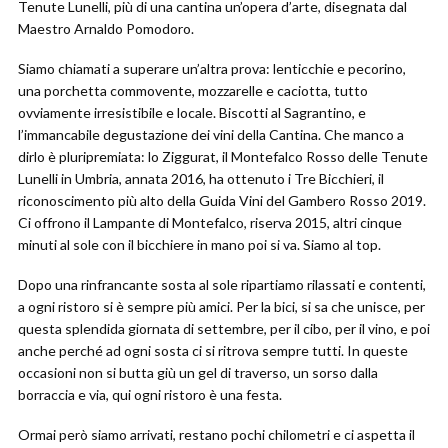
Tenute Lunelli, più di una cantina un’opera d’arte, disegnata dal
Maestro Arnaldo Pomodoro.
Siamo chiamati a superare un’altra prova: lenticchie e pecorino,
una porchetta commovente, mozzarelle e caciotta, tutto
ovviamente irresistibile e locale. Biscotti al Sagrantino, e
l’immancabile degustazione dei vini della Cantina. Che manco a
dirlo è pluripremiata: lo Ziggurat, il Montefalco Rosso delle Tenute
Lunelli in Umbria, annata 2016, ha ottenuto i Tre Bicchieri, il
riconoscimento più alto della Guida Vini del Gambero Rosso 2019.
Ci offrono il Lampante di Montefalco, riserva 2015, altri cinque
minuti al sole con il bicchiere in mano poi si va. Siamo al top.
Dopo una rinfrancante sosta al sole ripartiamo rilassati e contenti,
a ogni ristoro si è sempre più amici. Per la bici, si sa che unisce, per
questa splendida giornata di settembre, per il cibo, per il vino, e poi
anche perché ad ogni sosta ci si ritrova sempre tutti. In queste
occasioni non si butta giù un gel di traverso, un sorso dalla
borraccia e via, qui ogni ristoro è una festa.
Ormai però siamo arrivati, restano pochi chilometri e ci aspetta il