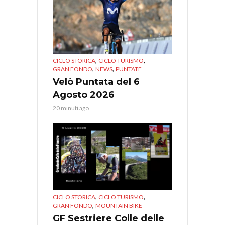
,
,
CICLO STORICA
CICLO TURISMO
,
,
GRAN FONDO
NEWS
PUNTATE
Velò Puntata del 6
Agosto 2026
20 minuti ago
,
,
CICLO STORICA
CICLO TURISMO
,
GRAN FONDO
MOUNTAIN BIKE
GF Sestriere Colle delle