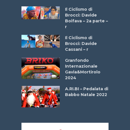
a
Il Ciclismo di
stelli” –
Brocci: Davide
a
Boifava – 2a parte –
r
ne
Il Ciclismo di
o
Brocci: Davide
onale San
Cassani – r
ipressa –
Aprile
Granfondo
Internazionale
Gavia&Mortirolo
e Sea –
2024
dei Poeti
A.RI.BI – Pedalata di
Babbo Natale 2022
La
 verde”