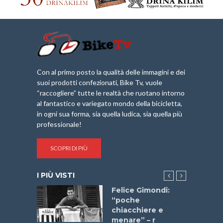
Con al primo posto la qualità delle immagini e dei
suoi prodotti confezionati, Bike Tv, vuole
“raccogliere” tutte le realtà che ruotano intorno
al fantastico e variegato mondo della bicicletta,
in ogni sua forma, sia quella ludica, sia quella più
professionale!
SCOPRI DI PIÙ
I PIÙ VISTI
do “La
Felice Gimondi:
a Bike
“poche
 2025”
chiacchiere e
menare” – r