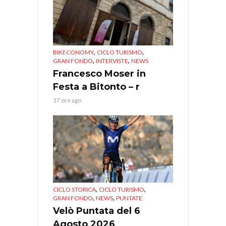
,
,
BIKECONOMY
CICLO TURISMO
,
,
GRAN FONDO
INTERVISTE
NEWS
Francesco Moser in
Festa a Bitonto – r
17 ore ago
,
,
CICLO STORICA
CICLO TURISMO
,
,
GRAN FONDO
NEWS
PUNTATE
Velò Puntata del 6
Agosto 2026