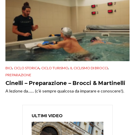
,
,
,
,
BICI
CICLO STORICA
CICLO TURISMO
IL CICLISMO DI BROCCI
PREPARAZIONE
Cinelli – Preparazione – Brocci & Martinelli
A lezione da…… (c’è sempre qualcosa da imparare e conoscere!).
ULTIMI VIDEO