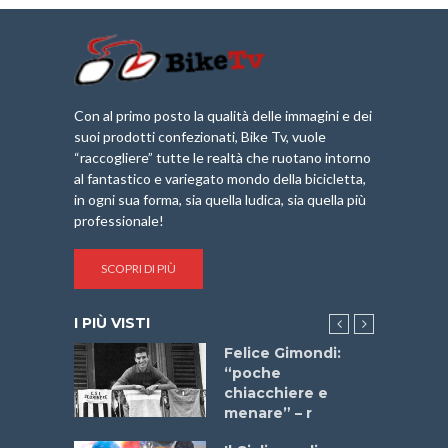
Con al primo posto la qualità delle immagini e dei
suoi prodotti confezionati, Bike Tv, vuole
“raccogliere” tutte le realtà che ruotano intorno
al fantastico e variegato mondo della bicicletta,
in ogni sua forma, sia quella ludica, sia quella più
professionale!
SCOPRI DI PIÙ
I PIÙ VISTI
do “La
Felice Gimondi:
a Bike
“poche
 2025”
chiacchiere e
menare” – r
a