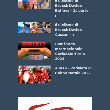
Il Ciclismo di
stelli” –
Brocci: Davide
a
Boifava – 2a parte –
r
ne
Il Ciclismo di
o
Brocci: Davide
onale San
Cassani – r
ipressa –
Aprile
Granfondo
Internazionale
Gavia&Mortirolo
e Sea –
2024
dei Poeti
A.RI.BI – Pedalata di
Babbo Natale 2022
La
 verde”