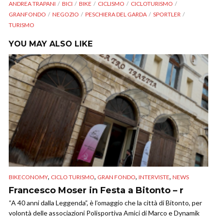
ANDREA TRAPANI
BICI
BIKE
CICLISMO
CICLOTURISMO
GRANFONDO
NEGOZIO
PESCHIERA DEL GARDA
SPORTLER
TURISMO
YOU MAY ALSO LIKE
,
,
,
,
BIKECONOMY
CICLO TURISMO
GRAN FONDO
INTERVISTE
NEWS
Francesco Moser in Festa a Bitonto – r
“A 40 anni dalla Leggenda”, è l’omaggio che la città di Bitonto, per
volontà delle associazioni Polisportiva Amici di Marco e Dynamik