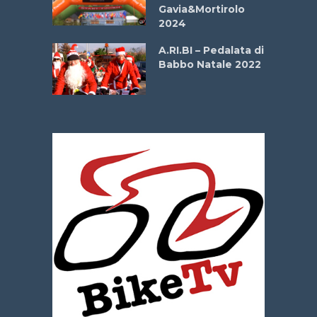
Gavia&Mortirolo
e Sea –
2024
dei Poeti
A.RI.BI – Pedalata di
Babbo Natale 2022
La
 verde”