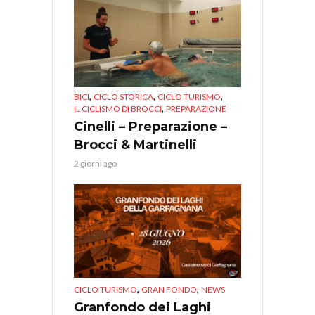
,
,
,
BICI
CICLO STORICA
CICLO TURISMO
,
IL CICLISMO DI BROCCI
PREPARAZIONE
Cinelli – Preparazione –
Brocci & Martinelli
2 giorni ago
,
,
CICLO TURISMO
GRAN FONDO
NEWS
Granfondo dei Laghi