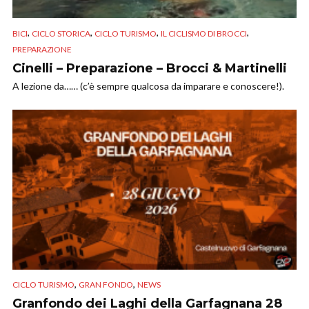
,
,
,
,
BICI
CICLO STORICA
CICLO TURISMO
IL CICLISMO DI BROCCI
PREPARAZIONE
Cinelli – Preparazione – Brocci & Martinelli
A lezione da…… (c’è sempre qualcosa da imparare e conoscere!).
,
,
CICLO TURISMO
GRAN FONDO
NEWS
Granfondo dei Laghi della Garfagnana 28