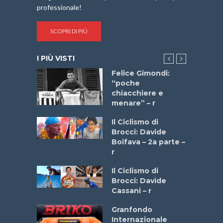
professionale!
SCOPRI DI PIÙ
I PIÙ VISTI
do “La
Felice Gimondi:
a Bike
“poche
 2025”
chiacchiere e
menare” – r
a
Il Ciclismo di
stelli” –
Brocci: Davide
a
Boifava – 2a parte –
r
ne
Il Ciclismo di
o
Brocci: Davide
onale San
Cassani – r
ipressa –
Aprile
Granfondo
Internazionale