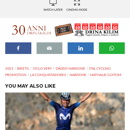
WATCH LATER
CINEMA MODE
2021
BIKETG
CICLO VERY
DADDO NARDONE
ITAL CYCLING
PROMOTION
LA CONQUISTADORES
NARDONE
NATHALIE GOITOM
YOU MAY ALSO LIKE