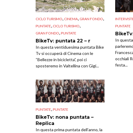
,
,
,
CICLO TURISMO
CINEMA
GRAN FONDO
INTERVIST
,
,
PUNTATE
CICLO TURISMO
PUNTATE
,
GRAN FONDO
PUNTATE
BikeTv:
In questa
BikeTv: puntata 22 – r
parleremo
In questa ventiduesima puntata Bike
Francescan
Tv si occuperà di Cinema con le
occhiali 
“Bellezze in bicicletta”, poi ci
festa...
sposteremo in Valtellina con Gigi...
,
PUNTATE
PUNTATE
BikeTv: nona puntata –
Replica
In questa prima puntata dell’anno, la