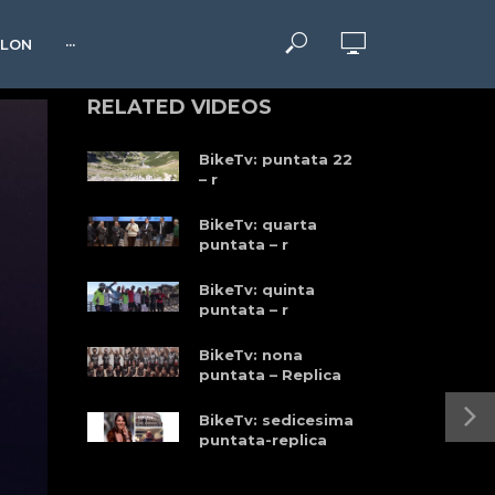
HLON
···
RELATED VIDEOS
BikeTv: puntata 22
– r
BikeTv: quarta
puntata – r
BikeTv: quinta
puntata – r
BikeTv: nona
puntata – Replica
BikeTv: sedicesima
puntata-replica