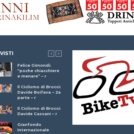
 VISTI
Felice Gimondi:
Brocci Incontra
“poche chiacchiere
Giuseppe Martinell
e menare” – r
– r
Il Ciclismo di Brocci:
Davide Boifava – 2a
Che cos’è il
parte – r
triathlon? Con
Simone Diamantini
Il Ciclismo di Brocci:
– r
Davide Cassani – r
2a BITRAIL 23
Granfondo
Marzo 2025 – Bosc
Internazionale
Comunale di