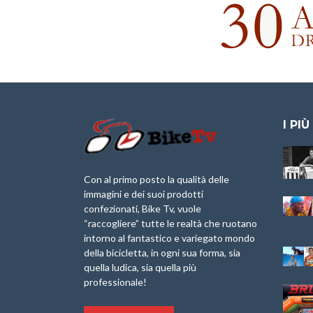
I PIÙ
Granfondo
Aspettando “La
Internazionale
Pellegrina Bike
Laigueglia 22
Marathon 2025”
Con al primo posto la qualità delle
Febbraio 2026
immagini e dei suoi prodotti
IX Ed. “Tra
confezionati, Bike Tv, vuole
Granfondo
Borghi&Castelli” –
“raccogliere” tutte le realtà che ruotano
Internazionale
Anteprima
intorno al fantastico e variegato mondo
Briko Torino – 11
della bicicletta, in ogni sua forma, sia
Maggio 2025 – r
1a Edizione
Granfondo
quella ludica, sia quella più
Minerva Edizioni e
Internazionale San
professionale!
Giancarlo Brocci
Lorenzo Cipressa –
per “Bartali l’Ultimo
Sabato 5 Aprile