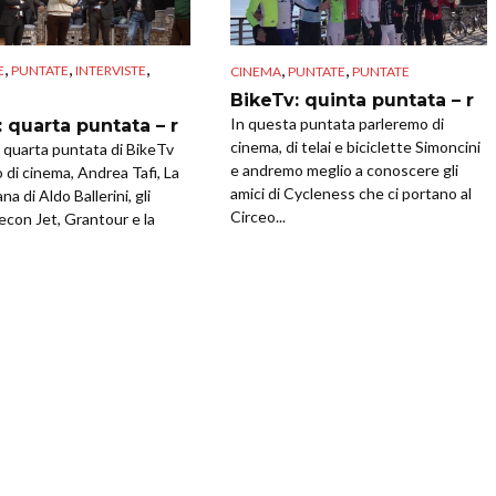
,
,
,
,
,
E
PUNTATE
INTERVISTE
CINEMA
PUNTATE
PUNTATE
BikeTv: quinta puntata – r
In questa puntata parleremo di
 quarta puntata – r
cinema, di telai e biciclette Simoncini
 quarta puntata di BikeTv
e andremo meglio a conoscere gli
 di cinema, Andrea Tafi, La
amici di Cycleness che ci portano al
a di Aldo Ballerini, gli
Circeo...
Recon Jet, Grantour e la