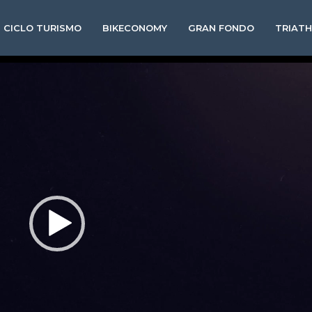
CICLO TURISMO
BIKECONOMY
GRAN FONDO
TRIAT
Video
Player