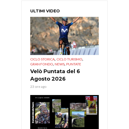
ULTIMI VIDEO
,
,
CICLO STORICA
CICLO TURISMO
,
,
GRAN FONDO
NEWS
PUNTATE
Velò Puntata del 6
Agosto 2026
23 ore ago