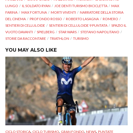
LUNGO
IL SOLDATO RYAN
JOE DENTI TURISMO BICICLETTA
MAX
FARINA
MAX FORTUNA
MORTI VIVENTI
NARRATORE DELLA STORIA
DEL CINEMA
PROFONDO ROSSO
ROBERTO LASAGNA
ROMERO
SENTIERI DI CELLULOIDE
SENTIERI DI CELLULOIDE 9 PUNTATA
SPAZIO IL
VUOTO DAVANTI
SPIELBERG
STAR WARS
STEFANO NAPOLITANO
STORIE DA RACCONTARE
TRIATHLON
TURISMO
YOU MAY ALSO LIKE
,
,
,
,
CICLO STORICA
CICLO TURISMO
GRAN FONDO
NEWS
PUNTATE