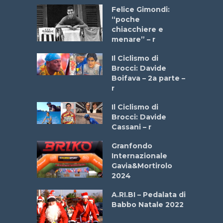
do “La
Felice Gimondi:
a Bike
“poche
 2025”
chiacchiere e
menare” – r
a
Il Ciclismo di
stelli” –
Brocci: Davide
a
Boifava – 2a parte –
r
ne
Il Ciclismo di
o
Brocci: Davide
onale San
Cassani – r
ipressa –
Aprile
Granfondo
Internazionale
Gavia&Mortirolo
e Sea –
2024
dei Poeti
A.RI.BI – Pedalata di
Babbo Natale 2022
La
 verde”