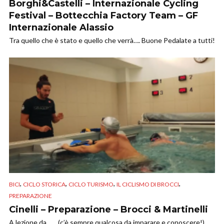
Borghi&Castelli – Internazionale Cycling
Festival – Bottecchia Factory Team – GF
Internazionale Alassio
Tra quello che è stato e quello che verrà…. Buone Pedalate a tutti!
,
,
,
,
BICI
CICLO STORICA
CICLO TURISMO
IL CICLISMO DI BROCCI
PREPARAZIONE
Cinelli – Preparazione – Brocci & Martinelli
A lezione da…… (c’è sempre qualcosa da imparare e conoscere!).