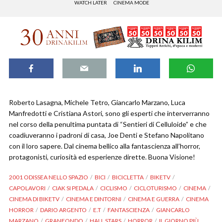
WATCH LATER
CINEMA MODE
Roberto Lasagna, Michele Tetro, Giancarlo Marzano, Luca
Manfredotti e Cristiana Astori, sono gli esperti che interverranno
nel corso della penultima puntata di “Sentieri di Celluloide” e che
coadiuveranno i padroni di casa, Joe Denti e Stefano Napolitano
con il loro sapere. Dal cinema bellico alla fantascienza all’horror,
protagonisti, curiosità ed esperienze dirette. Buona Visione!
2001 ODISSEA NELLO SPAZIO
BICI
BICICLETTA
BIKETV
CAPOLAVORI
CIAK SI PEDALA
CICLISMO
CICLOTURISMO
CINEMA
CINEMA DI BIKETV
CINEMA E DINTORNI
CINEMA E GUERRA
CINEMA
HORROR
DARIO ARGENTO
E.T
FANTASCIENZA
GIANCARLO
MARZANO
GRANFONDO
HALL STARS
HORROR
IL GIORNO PIÙ