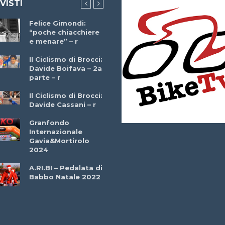
 VISTI
Felice Gimondi:
Brocci Incontra
“poche chiacchiere
Giuseppe Martinell
e menare” – r
– r
Il Ciclismo di Brocci:
Davide Boifava – 2a
Che cos’è il
parte – r
triathlon? Con
Simone Diamantini
Il Ciclismo di Brocci:
– r
Davide Cassani – r
2a BITRAIL 23
Granfondo
Marzo 2025 – Bosc
Internazionale
Comunale di
Gavia&Mortirolo
Bitonto (Ba)
2024
Ottavio Bottechia 
A.RI.BI – Pedalata di
Versione Integrale 
Babbo Natale 2022
r
GF Città di Loano
2022: Buona la
Prima