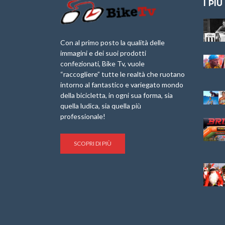
I PIÙ
Granfondo
Aspettando “La
Internazionale
Pellegrina Bike
Briko Torino – 11
Marathon 2025”
Con al primo posto la qualità delle
Maggio 2025 – r
immagini e dei suoi prodotti
IX Ed. “Tra
confezionati, Bike Tv, vuole
Granfondo
Borghi&Castelli” –
“raccogliere” tutte le realtà che ruotano
Internazionale
Anteprima
intorno al fantastico e variegato mondo
Laigueglia 22
della bicicletta, in ogni sua forma, sia
Febbraio 2026
1a Edizione
Granfondo
quella ludica, sia quella più
Minerva Edizioni e
Internazionale San
professionale!
Giancarlo Brocci
Lorenzo Cipressa –
per “Bartali l’Ultimo
Sabato 5 Aprile
Eroico” – r
2025
SCOPRI DI PIÙ
Sulle Strade di
Life on the Sea –
Graziano Battistini
Nel Golfo dei Poeti
Cinema: “La
Il Ciclismo di Brocci
bicicletta verde”
– Roberto Damiani