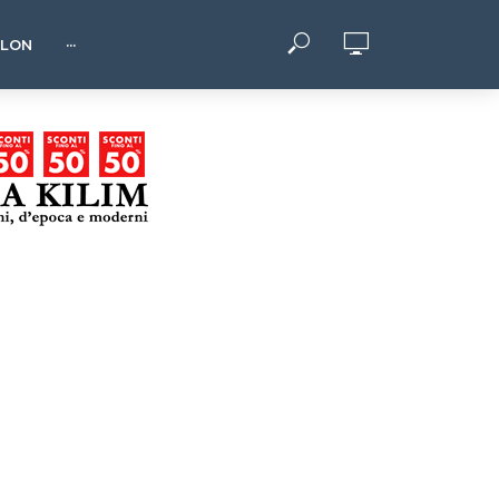
HLON
···