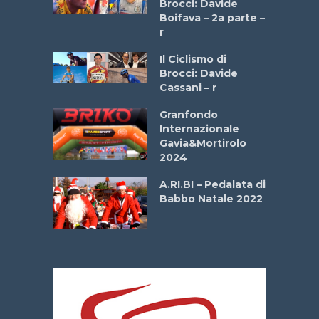
Brocci: Davide
a
Boifava – 2a parte –
r
ne
Il Ciclismo di
o
Brocci: Davide
onale San
Cassani – r
ipressa –
Aprile
Granfondo
Internazionale
Gavia&Mortirolo
e Sea –
2024
dei Poeti
A.RI.BI – Pedalata di
Babbo Natale 2022
La
 verde”