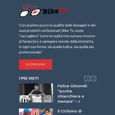
Con al primo posto la qualità delle immagini e dei
suoi prodotti confezionati, Bike Tv, vuole
“raccogliere” tutte le realtà che ruotano intorno
al fantastico e variegato mondo della bicicletta,
in ogni sua forma, sia quella ludica, sia quella più
professionale!
SCOPRI DI PIÙ
I PIÙ VISTI
do “La
Felice Gimondi:
a Bike
“poche
 2025”
chiacchiere e
menare” – r
a
Il Ciclismo di
stelli” –