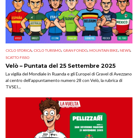
,
,
,
,
,
CICLO STORICA
CICLO TURISMO
GRAN FONDO
MOUNTAIN BIKE
NEWS
SCATTO FISSO
Velò – Puntata del 25 Settembre 2025
La vigilia del Mondiale in Ruanda e gli Europei di Gravel di Avezzano
al centro dell’appuntamento numero 28 con Velò, la rubrica di
TVSEI...