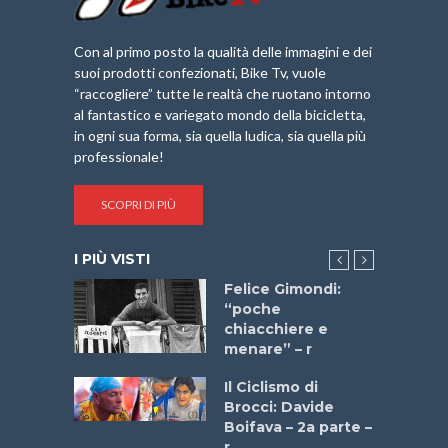
Con al primo posto la qualità delle immagini e dei
suoi prodotti confezionati, Bike Tv, vuole
“raccogliere” tutte le realtà che ruotano intorno
al fantastico e variegato mondo della bicicletta,
in ogni sua forma, sia quella ludica, sia quella più
professionale!
SCOPRI DI PIÙ
I PIÙ VISTI
do “La
Felice Gimondi:
a Bike
“poche
 2025”
chiacchiere e
menare” – r
a
Il Ciclismo di
stelli” –
Brocci: Davide
a
Boifava – 2a parte –
r