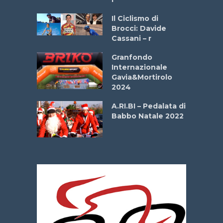
ne
Il Ciclismo di
o
Brocci: Davide
onale San
Cassani – r
ipressa –
Aprile
Granfondo
Internazionale
Gavia&Mortirolo
e Sea –
2024
dei Poeti
A.RI.BI – Pedalata di
Babbo Natale 2022
La
 verde”