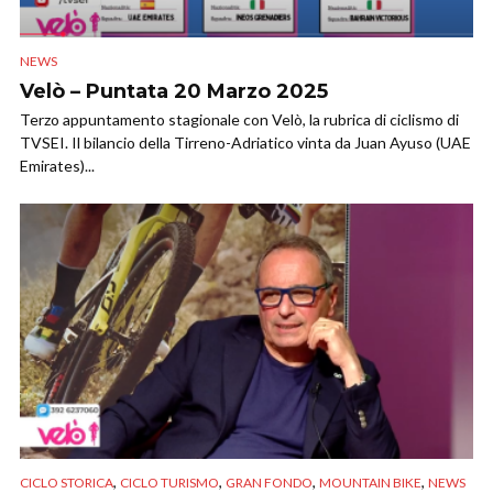
NEWS
Velò – Puntata 20 Marzo 2025
Terzo appuntamento stagionale con Velò, la rubrica di ciclismo di
TVSEI. Il bilancio della Tirreno-Adriatico vinta da Juan Ayuso (UAE
Emirates)...
,
,
,
,
CICLO STORICA
CICLO TURISMO
GRAN FONDO
MOUNTAIN BIKE
NEWS