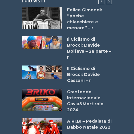
I PIÙ VISTI
do “La
Felice Gimondi:
a Bike
“poche
 2025”
chiacchiere e
menare” – r
a
Il Ciclismo di
stelli” –
Brocci: Davide
a
Boifava – 2a parte –
r
ne
Il Ciclismo di
o
Brocci: Davide
onale San
Cassani – r
ipressa –
Aprile
Granfondo
Internazionale
Gavia&Mortirolo
e Sea –
2024
dei Poeti
A.RI.BI – Pedalata di
Babbo Natale 2022
La