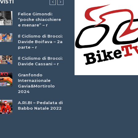
 VISTI
Felice Gimondi:
Brocci Incontra
“poche chiacchiere
Giuseppe Martinell
e menare” – r
– r
Il Ciclismo di Brocci:
Davide Boifava – 2a
Che cos’è il
parte – r
triathlon? Con
Simone Diamantini
Il Ciclismo di Brocci:
– r
Davide Cassani – r
2a BITRAIL 23
Granfondo
Marzo 2025 – Bosc
Internazionale
Comunale di
Gavia&Mortirolo
Bitonto (Ba)
2024
Ottavio Bottechia 
A.RI.BI – Pedalata di
Versione Integrale 
Babbo Natale 2022
r
GF Città di Loano
2022: Buona la
Prima