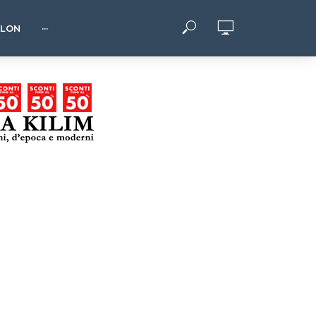
HLON
···