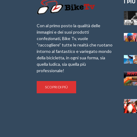
I PIÙ
Granfondo
Aspettando “La
Internazionale
Pellegrina Bike
Laigueglia 22
Marathon 2025”
Con al primo posto la qualità delle
Febbraio 2026
immagini e dei suoi prodotti
IX Ed. “Tra
confezionati, Bike Tv, vuole
Granfondo
Borghi&Castelli” –
“raccogliere” tutte le realtà che ruotano
Internazionale
Anteprima
intorno al fantastico e variegato mondo
Briko Torino – 11
della bicicletta, in ogni sua forma, sia
Maggio 2025 – r
1a Edizione
Granfondo
quella ludica, sia quella più
Minerva Edizioni e
Internazionale San
professionale!
Giancarlo Brocci
Lorenzo Cipressa –
per “Bartali l’Ultimo
Sabato 5 Aprile
Eroico” – r
2025
SCOPRI DI PIÙ
Sulle Strade di
Life on the Sea –
Graziano Battistini
Nel Golfo dei Poeti
Cinema: “La
Il Ciclismo di Brocci
bicicletta verde”
– Roberto Damiani