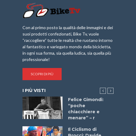
Con al primo posto la qualità delle immagini e dei
suoi prodotti confezionati, Bike Tv, vuole
“raccogliere” tutte le realtà che ruotano intorno
al fantastico e variegato mondo della bicicletta,
in ogni sua forma, sia quella ludica, sia quella più
professionale!
SCOPRI DI PIÙ
I PIÙ VISTI
do “La
Felice Gimondi:
a Bike
“poche
 2025”
chiacchiere e
menare” – r
a
Il Ciclismo di
stelli” –
Brocci: Davide