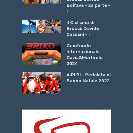
a
Boifava – 2a parte –
r
ne
Il Ciclismo di
o
Brocci: Davide
onale San
Cassani – r
ipressa –
Aprile
Granfondo
Internazionale
Gavia&Mortirolo
e Sea –
2024
dei Poeti
A.RI.BI – Pedalata di
Babbo Natale 2022
La
 verde”