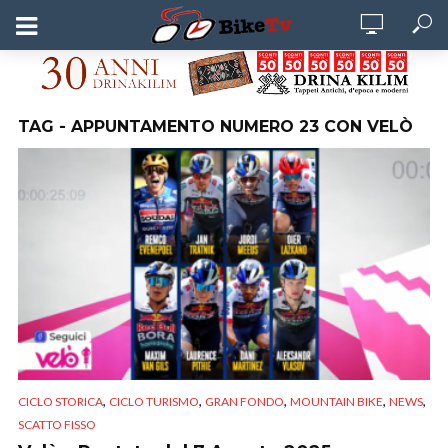
TAG - APPUNTAMENTO NUMERO 23 CON VELÒ
,
,
,
,
,
CICLO STORICA
CICLO TURISMO
GRAN FONDO
MOUNTAIN BIKE
NEWS
SCATTO FISSO