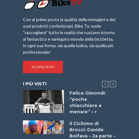
Con al primo posto la qualità delle immagini e dei
suoi prodotti confezionati, Bike Tv, vuole
“raccogliere” tutte le realtà che ruotano intorno
al fantastico e variegato mondo della bicicletta,
in ogni sua forma, sia quella ludica, sia quella più
professionale!
SCOPRI DI PIÙ
I PIÙ VISTI
do “La
Felice Gimondi:
a Bike
“poche
 2025”
chiacchiere e
menare” – r
a
Il Ciclismo di
stelli” –
Brocci: Davide
a
Boifava – 2a parte –