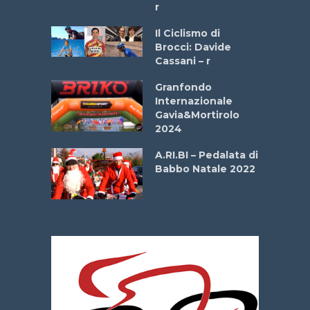
r
ne
Il Ciclismo di
o
Brocci: Davide
onale San
Cassani – r
ipressa –
Aprile
Granfondo
Internazionale
Gavia&Mortirolo
e Sea –
2024
dei Poeti
A.RI.BI – Pedalata di
Babbo Natale 2022
La
 verde”