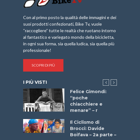
Con al primo posto la qualità delle immagini e dei
suoi prodotti confezionati, Bike Tv, vuole
“raccogliere” tutte le realtà che ruotano intorno
al fantastico e variegato mondo della bicicletta,
in ogni sua forma, sia quella ludica, sia quella più
professionale!
SCOPRI DI PIÙ
I PIÙ VISTI
do “La
Felice Gimondi:
a Bike
“poche
 2025”
chiacchiere e
menare” – r
a
Il Ciclismo di
stelli” –
Brocci: Davide
a
Boifava – 2a parte –