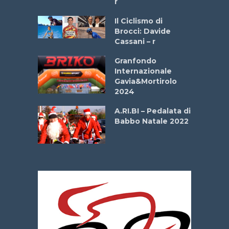
r
ne
Il Ciclismo di
o
Brocci: Davide
onale San
Cassani – r
ipressa –
Aprile
Granfondo
Internazionale
Gavia&Mortirolo
e Sea –
2024
dei Poeti
A.RI.BI – Pedalata di
Babbo Natale 2022
La
 verde”