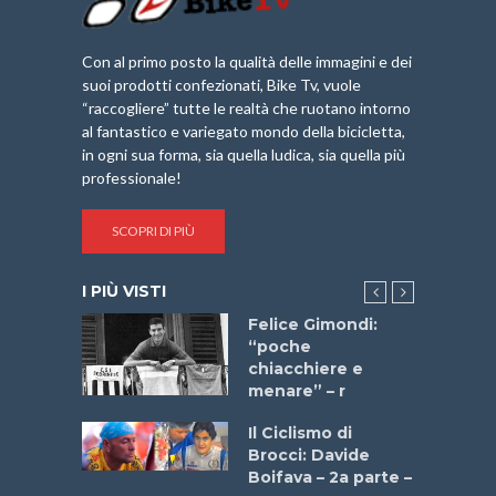
Con al primo posto la qualità delle immagini e dei
suoi prodotti confezionati, Bike Tv, vuole
“raccogliere” tutte le realtà che ruotano intorno
al fantastico e variegato mondo della bicicletta,
in ogni sua forma, sia quella ludica, sia quella più
professionale!
SCOPRI DI PIÙ
I PIÙ VISTI
do “La
Felice Gimondi:
a Bike
“poche
 2025”
chiacchiere e
menare” – r
a
Il Ciclismo di
stelli” –
Brocci: Davide
a
Boifava – 2a parte –