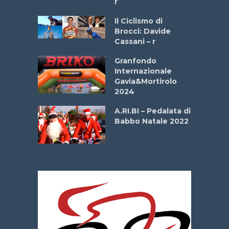
r
ne
Il Ciclismo di
o
Brocci: Davide
onale San
Cassani – r
ipressa –
Aprile
Granfondo
Internazionale
Gavia&Mortirolo
e Sea –
2024
dei Poeti
A.RI.BI – Pedalata di
Babbo Natale 2022
La
 verde”