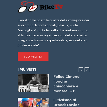
Con al primo posto la qualità delle immagini e dei
suoi prodotti confezionati, Bike Tv, vuole
“raccogliere” tutte le realtà che ruotano intorno
al fantastico e variegato mondo della bicicletta,
in ogni sua forma, sia quella ludica, sia quella più
professionale!
SCOPRI DI PIÙ
I PIÙ VISTI
do “La
Felice Gimondi:
a Bike
“poche
 2025”
chiacchiere e
menare” – r
a
Il Ciclismo di
stelli” –
Brocci: Davide