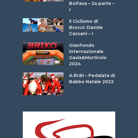
a
Boifava – 2a parte –
r
ne
Il Ciclismo di
o
Brocci: Davide
onale San
Cassani – r
ipressa –
Aprile
Granfondo
Internazionale
Gavia&Mortirolo
e Sea –
2024
dei Poeti
A.RI.BI – Pedalata di
Babbo Natale 2022
La
 verde”