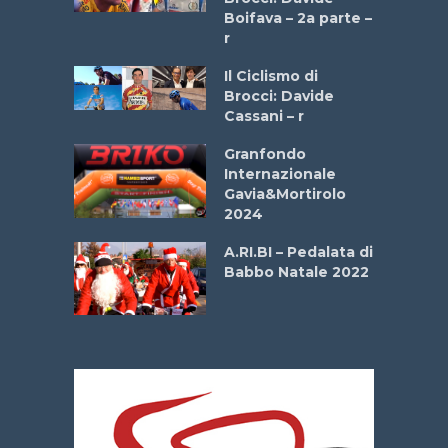
a
Boifava – 2a parte –
r
ne
Il Ciclismo di
o
Brocci: Davide
onale San
Cassani – r
ipressa –
Aprile
Granfondo
Internazionale
Gavia&Mortirolo
e Sea –
2024
dei Poeti
A.RI.BI – Pedalata di
Babbo Natale 2022
La
 verde”