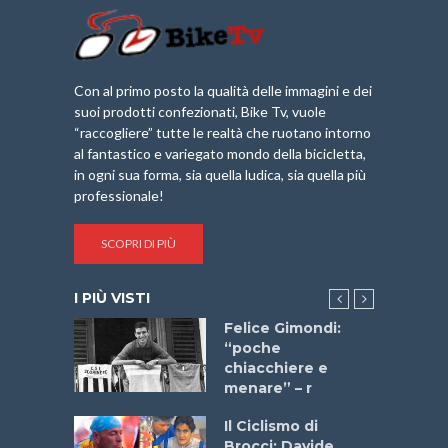
Con al primo posto la qualità delle immagini e dei
suoi prodotti confezionati, Bike Tv, vuole
“raccogliere” tutte le realtà che ruotano intorno
al fantastico e variegato mondo della bicicletta,
in ogni sua forma, sia quella ludica, sia quella più
professionale!
SCOPRI DI PIÙ
I PIÙ VISTI
do “La
Felice Gimondi:
a Bike
“poche
 2025”
chiacchiere e
menare” – r
a
Il Ciclismo di
stelli” –
Brocci: Davide