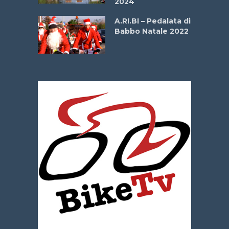
2024
dei Poeti
A.RI.BI – Pedalata di
Babbo Natale 2022
La
 verde”