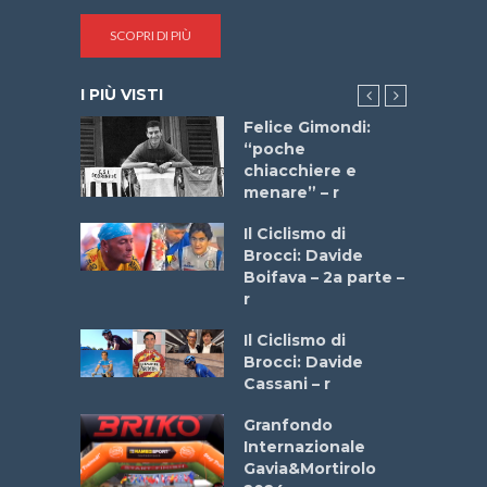
SCOPRI DI PIÙ
I PIÙ VISTI
do “La
Felice Gimondi:
a Bike
“poche
 2025”
chiacchiere e
menare” – r
a
Il Ciclismo di
stelli” –
Brocci: Davide
a
Boifava – 2a parte –
r
ne
Il Ciclismo di
o
Brocci: Davide
onale San
Cassani – r
ipressa –
Aprile
Granfondo
Internazionale
Gavia&Mortirolo
e Sea –