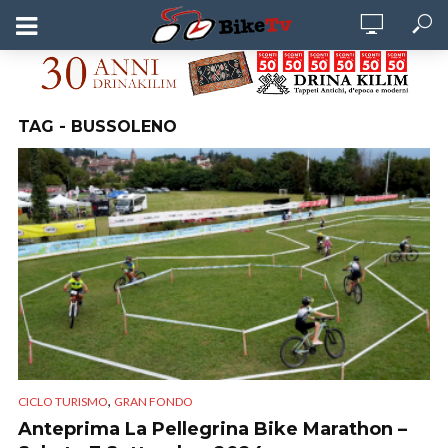
TAG - BUSSOLENO
,
CICLO TURISMO
GRAN FONDO
Anteprima La Pellegrina Bike Marathon –