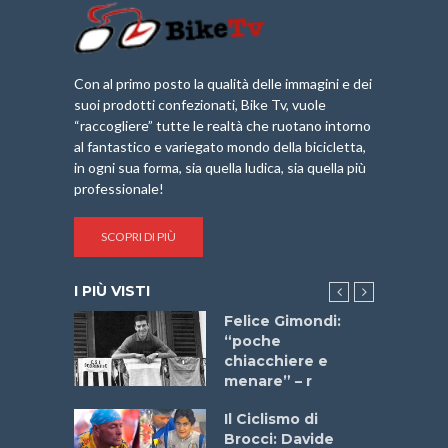
Con al primo posto la qualità delle immagini e dei
suoi prodotti confezionati, Bike Tv, vuole
“raccogliere” tutte le realtà che ruotano intorno
al fantastico e variegato mondo della bicicletta,
in ogni sua forma, sia quella ludica, sia quella più
professionale!
SCOPRI DI PIÙ
I PIÙ VISTI
do “La
Felice Gimondi:
a Bike
“poche
 2025”
chiacchiere e
menare” – r
a
Il Ciclismo di
stelli” –
Brocci: Davide