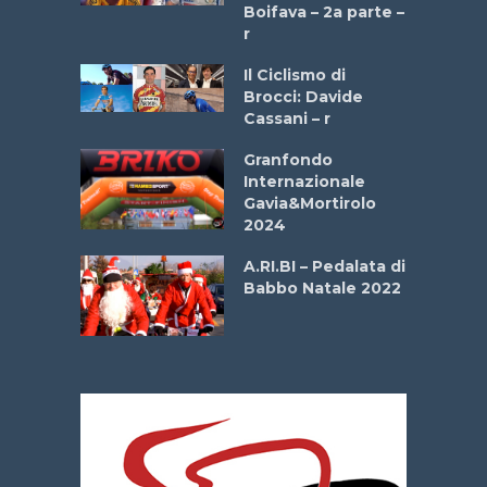
a
Boifava – 2a parte –
r
ne
Il Ciclismo di
o
Brocci: Davide
onale San
Cassani – r
ipressa –
Aprile
Granfondo
Internazionale
Gavia&Mortirolo
e Sea –
2024
dei Poeti
A.RI.BI – Pedalata di
Babbo Natale 2022
La
 verde”