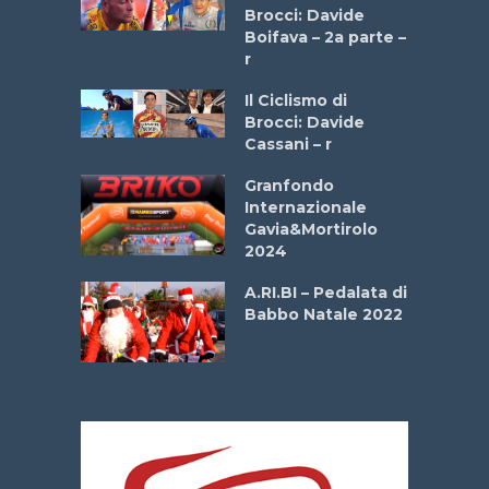
stelli” –
Brocci: Davide
a
Boifava – 2a parte –
r
ne
Il Ciclismo di
o
Brocci: Davide
onale San
Cassani – r
ipressa –
Aprile
Granfondo
Internazionale
Gavia&Mortirolo
e Sea –
2024
dei Poeti
A.RI.BI – Pedalata di
Babbo Natale 2022
La
 verde”