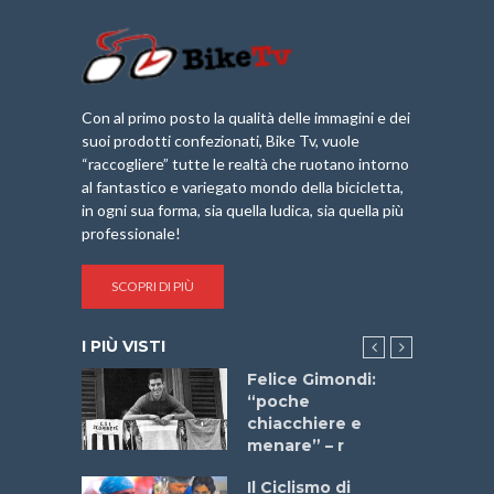
Con al primo posto la qualità delle immagini e dei
suoi prodotti confezionati, Bike Tv, vuole
“raccogliere” tutte le realtà che ruotano intorno
al fantastico e variegato mondo della bicicletta,
in ogni sua forma, sia quella ludica, sia quella più
professionale!
SCOPRI DI PIÙ
I PIÙ VISTI
do “La
Felice Gimondi:
a Bike
“poche
 2025”
chiacchiere e
menare” – r
a
Il Ciclismo di