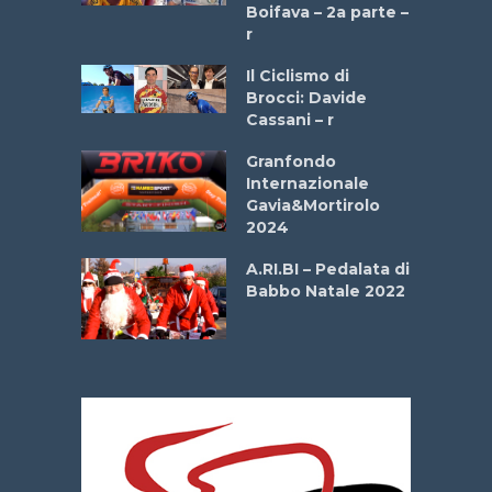
a
Boifava – 2a parte –
r
ne
Il Ciclismo di
o
Brocci: Davide
onale San
Cassani – r
ipressa –
Aprile
Granfondo
Internazionale
Gavia&Mortirolo
e Sea –
2024
dei Poeti
A.RI.BI – Pedalata di
Babbo Natale 2022
La
 verde”