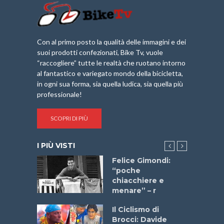
Con al primo posto la qualità delle immagini e dei
suoi prodotti confezionati, Bike Tv, vuole
“raccogliere” tutte le realtà che ruotano intorno
al fantastico e variegato mondo della bicicletta,
in ogni sua forma, sia quella ludica, sia quella più
professionale!
SCOPRI DI PIÙ
I PIÙ VISTI
do “La
Felice Gimondi:
a Bike
“poche
 2025”
chiacchiere e
menare” – r
a
Il Ciclismo di
stelli” –
Brocci: Davide