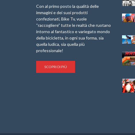
Internazionale
Pellegrina Bike
Laigueglia 22
Marathon 2025”
Con al primo posto la qualità delle
Febbraio 2026
immagini e dei suoi prodotti
IX Ed. “Tra
confezionati, Bike Tv, vuole
Granfondo
Borghi&Castelli” –
“raccogliere” tutte le realtà che ruotano
Internazionale
Anteprima
intorno al fantastico e variegato mondo
Briko Torino – 11
della bicicletta, in ogni sua forma, sia
Maggio 2025 – r
1a Edizione
Granfondo
quella ludica, sia quella più
Minerva Edizioni e
Internazionale San
professionale!
Giancarlo Brocci
Lorenzo Cipressa –
per “Bartali l’Ultimo
Sabato 5 Aprile
Eroico” – r
2025
SCOPRI DI PIÙ
Sulle Strade di
Life on the Sea –
Graziano Battistini
Nel Golfo dei Poeti
Cinema: “La
Il Ciclismo di Brocci
bicicletta verde”
– Roberto Damiani