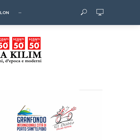
HLON
···