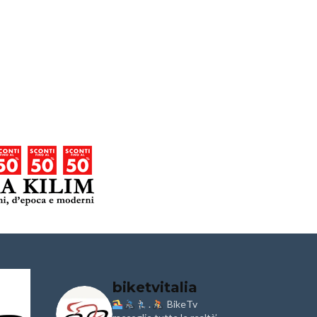
biketvitalia
.
BikeTv
Granfondo
Aspettando