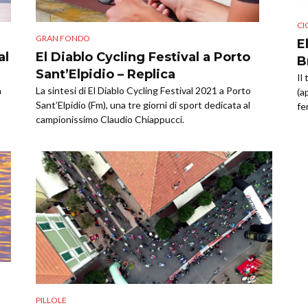
CI
GRAN FONDO
E
El Diablo Cycling Festival a Porto
al
B
Sant’Elpidio – Replica
Il
La sintesi di El Diablo Cycling Festival 2021 a Porto
a
(a
Sant’Elpidio (Fm), una tre giorni di sport dedicata al
fe
campionissimo Claudio Chiappucci.
PILLOLE