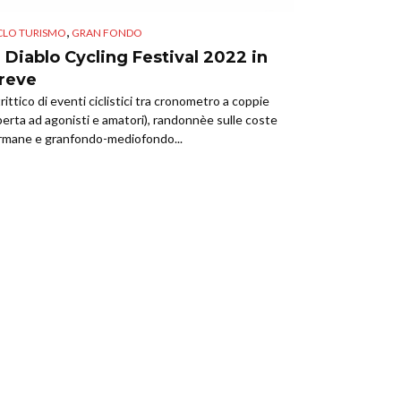
,
CLO TURISMO
GRAN FONDO
l Diablo Cycling Festival 2022 in
reve
 trittico di eventi ciclistici tra cronometro a coppie
perta ad agonisti e amatori), randonnèe sulle coste
rmane e granfondo-mediofondo...