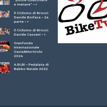
“poche chiacchiere
Giuseppe Martinell
e menare” – r
– r
Il Ciclismo di Brocci:
Davide Boifava – 2a
Che cos’è il
parte – r
triathlon? Con
Simone Diamantini
Il Ciclismo di Brocci:
– r
Davide Cassani – r
2a BITRAIL 23
Granfondo
Marzo 2025 – Bosc
Internazionale
Comunale di
Gavia&Mortirolo
Bitonto (Ba)
2024
Ottavio Bottechia 
A.RI.BI – Pedalata di
Versione Integrale 
Babbo Natale 2022
r
GF Città di Loano
2022: Buona la
Prima