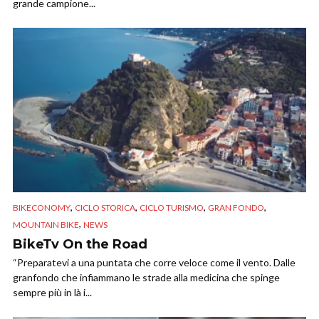
grande campione...
,
,
,
,
BIKECONOMY
CICLO STORICA
CICLO TURISMO
GRAN FONDO
,
MOUNTAIN BIKE
NEWS
BikeTv On the Road
“Preparatevi a una puntata che corre veloce come il vento. Dalle
granfondo che infiammano le strade alla medicina che spinge
sempre più in là i...