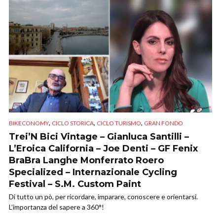
,
,
,
BIKECONOMY
CICLO STORICA
CICLO TURISMO
GRAN FONDO
Trei’N Bici Vintage – Gianluca Santilli –
L’Eroica California – Joe Denti – GF Fenix
BraBra Langhe Monferrato Roero
Specialized – Internazionale Cycling
Festival – S.M. Custom Paint
Di tutto un pò, per ricordare, imparare, conoscere e orientarsi.
L’importanza del sapere a 360°!