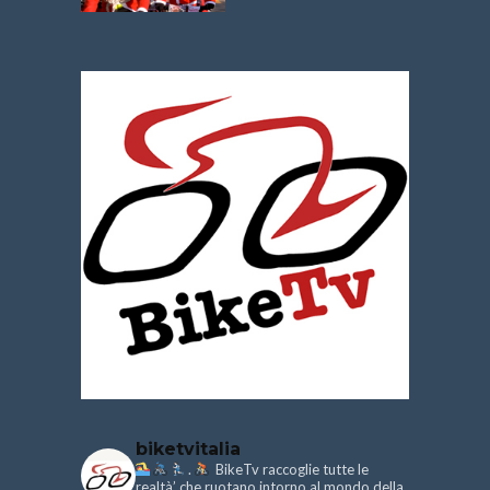
biketvitalia
.
BikeTv raccoglie tutte le
realtà’ che ruotano intorno al mondo della