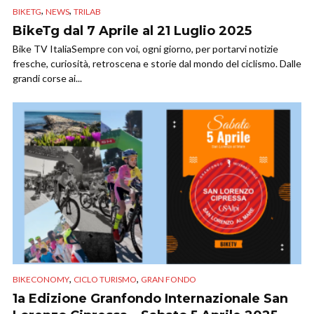
,
,
BIKETG
NEWS
TRILAB
BikeTg dal 7 Aprile al 21 Luglio 2025
Bike TV ItaliaSempre con voi, ogni giorno, per portarvi notizie
fresche, curiosità, retroscena e storie dal mondo del ciclismo. Dalle
grandi corse ai...
,
,
BIKECONOMY
CICLO TURISMO
GRAN FONDO
1a Edizione Granfondo Internazionale San