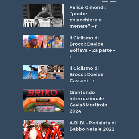
do “La
Felice Gimondi:
a Bike
“poche
 2025”
chiacchiere e
menare” – r
a
Il Ciclismo di
stelli” –
Brocci: Davide
a
Boifava – 2a parte –
r
ne
Il Ciclismo di
o
Brocci: Davide
onale San
Cassani – r
ipressa –
Aprile
Granfondo
Internazionale
Gavia&Mortirolo
e Sea –
2024
dei Poeti
A.RI.BI – Pedalata di
Babbo Natale 2022
La
 verde”