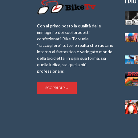
I PIÙ
Granfondo
Aspettando “La
Internazionale
Pellegrina Bike
Laigueglia 22
Marathon 2025”
Con al primo posto la qualità delle
Febbraio 2026
immagini e dei suoi prodotti
IX Ed. “Tra
confezionati, Bike Tv, vuole
Granfondo
Borghi&Castelli” –
“raccogliere” tutte le realtà che ruotano
Internazionale
Anteprima
intorno al fantastico e variegato mondo
Briko Torino – 11
della bicicletta, in ogni sua forma, sia
Maggio 2025 – r
1a Edizione
Granfondo
quella ludica, sia quella più
Minerva Edizioni e
Internazionale San
professionale!
Giancarlo Brocci
Lorenzo Cipressa –
per “Bartali l’Ultimo
Sabato 5 Aprile
Eroico” – r
2025
SCOPRI DI PIÙ
Sulle Strade di
Life on the Sea –
Graziano Battistini
Nel Golfo dei Poeti
Cinema: “La
Il Ciclismo di Brocci
bicicletta verde”
– Roberto Damiani