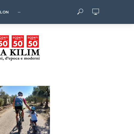
HLON
···