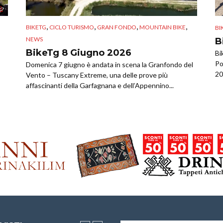
,
,
,
,
BIKETG
CICLO TURISMO
GRAN FONDO
MOUNTAIN BIKE
BI
NEWS
B
BikeTg 8 Giugno 2026
Bi
Po
Domenica 7 giugno è andata in scena la Granfondo del
20
Vento – Tuscany Extreme, una delle prove più
affascinanti della Garfagnana e dell’Appennino...