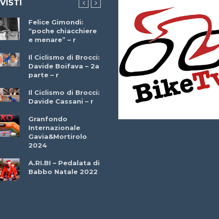
 VISTI
Felice Gimondi:
Brocci Incontra
“poche chiacchiere
Giuseppe Martinell
e menare” – r
– r
Il Ciclismo di Brocci:
Davide Boifava – 2a
Che cos’è il
parte – r
triathlon? Con
Simone Diamantini
Il Ciclismo di Brocci:
– r
Davide Cassani – r
2a BITRAIL 23
Granfondo
Marzo 2025 – Bosc
Internazionale
Comunale di
Gavia&Mortirolo
Bitonto (Ba)
2024
Ottavio Bottechia 
A.RI.BI – Pedalata di
Versione Integrale 
Babbo Natale 2022
r
GF Città di Loano
2022: Buona la
Prima