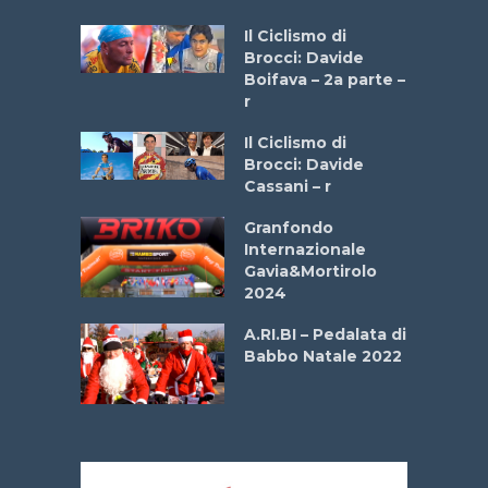
a
Il Ciclismo di
stelli” –
Brocci: Davide
a
Boifava – 2a parte –
r
ne
Il Ciclismo di
o
Brocci: Davide
onale San
Cassani – r
ipressa –
Aprile
Granfondo
Internazionale
Gavia&Mortirolo
e Sea –
2024
dei Poeti
A.RI.BI – Pedalata di
Babbo Natale 2022
La
 verde”