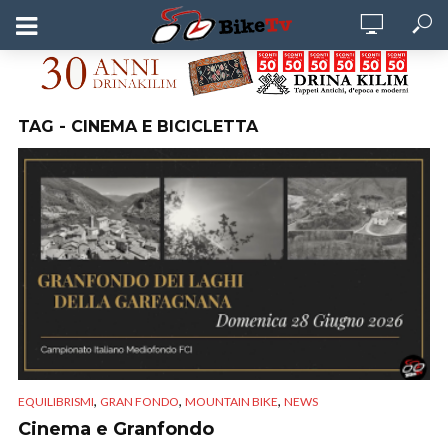
TAG - CINEMA E BICICLETTA
,
,
,
EQUILIBRISMI
GRAN FONDO
MOUNTAIN BIKE
NEWS
Cinema e Granfondo