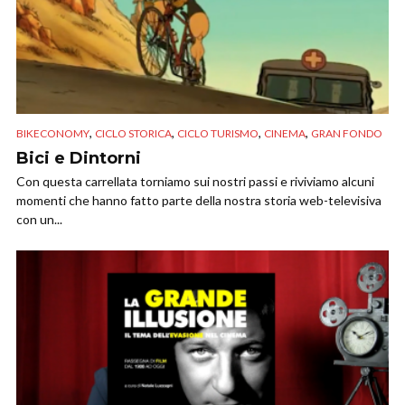
,
,
,
,
BIKECONOMY
CICLO STORICA
CICLO TURISMO
CINEMA
GRAN FONDO
Bici e Dintorni
Con questa carrellata torniamo sui nostri passi e riviviamo alcuni
momenti che hanno fatto parte della nostra storia web-televisiva
con un...