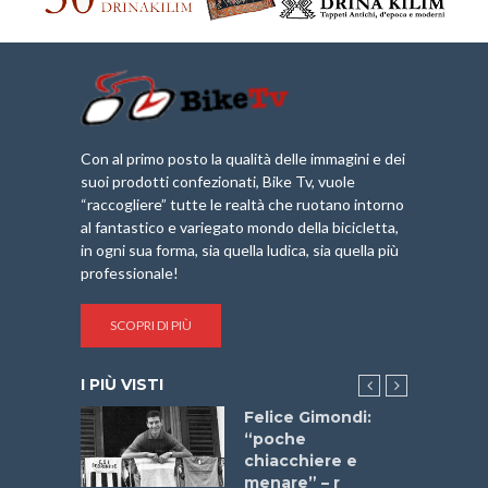
Con al primo posto la qualità delle immagini e dei
suoi prodotti confezionati, Bike Tv, vuole
“raccogliere” tutte le realtà che ruotano intorno
al fantastico e variegato mondo della bicicletta,
in ogni sua forma, sia quella ludica, sia quella più
professionale!
SCOPRI DI PIÙ
I PIÙ VISTI
do “La
Felice Gimondi:
a Bike
“poche
 2025”
chiacchiere e
menare” – r