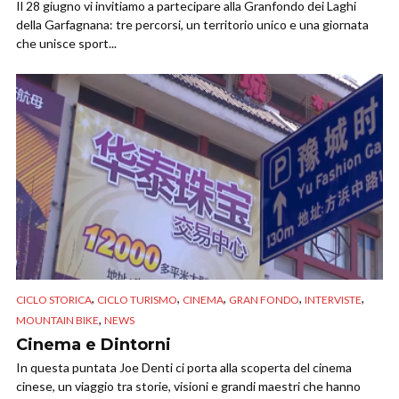
Il 28 giugno vi invitiamo a partecipare alla Granfondo dei Laghi
della Garfagnana: tre percorsi, un territorio unico e una giornata
che unisce sport...
,
,
,
,
,
CICLO STORICA
CICLO TURISMO
CINEMA
GRAN FONDO
INTERVISTE
,
MOUNTAIN BIKE
NEWS
Cinema e Dintorni
In questa puntata Joe Denti ci porta alla scoperta del cinema
cinese, un viaggio tra storie, visioni e grandi maestri che hanno