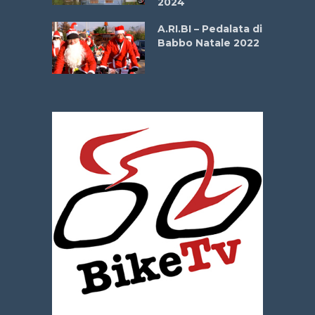
2024
dei Poeti
A.RI.BI – Pedalata di
Babbo Natale 2022
La
 verde”