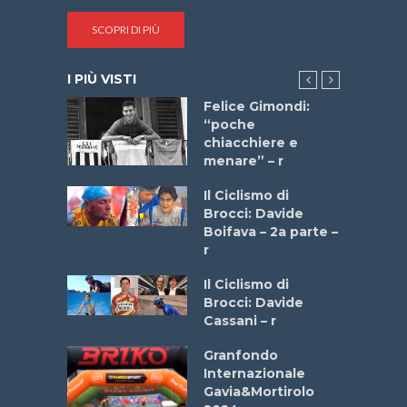
SCOPRI DI PIÙ
I PIÙ VISTI
do “La
Felice Gimondi:
a Bike
“poche
 2025”
chiacchiere e
menare” – r
a
Il Ciclismo di
stelli” –
Brocci: Davide
a
Boifava – 2a parte –
r
ne
Il Ciclismo di
o
Brocci: Davide
onale San
Cassani – r
ipressa –
Aprile
Granfondo
Internazionale
Gavia&Mortirolo
e Sea –