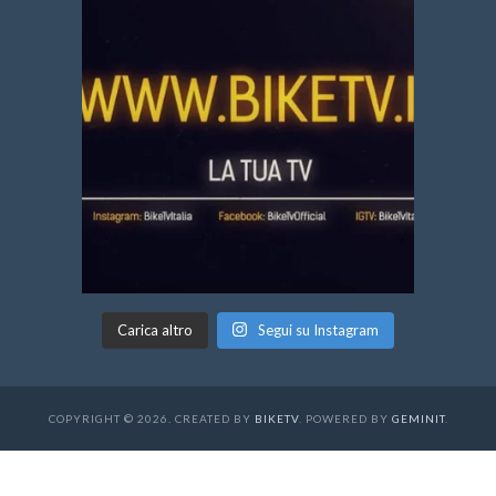
Carica altro
Segui su Instagram
COPYRIGHT © 2026. CREATED BY
BIKETV
. POWERED BY
GEMINIT
.