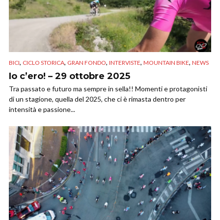
,
,
,
,
,
BICI
CICLO STORICA
GRAN FONDO
INTERVISTE
MOUNTAIN BIKE
NEWS
Io c’ero! – 29 ottobre 2025
Tra passato e futuro ma sempre in sella!! Momenti e protagonisti
di un stagione, quella del 2025, che ci è rimasta dentro per
intensità e passione...