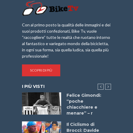
Con al primo posto la qualità delle immagini e dei
suoi prodotti confezionati, Bike Tv, vuole
“raccogliere” tutte le realtà che ruotano intorno
al fantastico e variegato mondo della bicicletta,
in ogni sua forma, sia quella ludica, sia quella più
professionale!
SCOPRI DI PIÙ
I PIÙ VISTI
do “La
Felice Gimondi:
a Bike
“poche
 2025”
chiacchiere e
menare” – r
a
Il Ciclismo di
stelli” –
Brocci: Davide