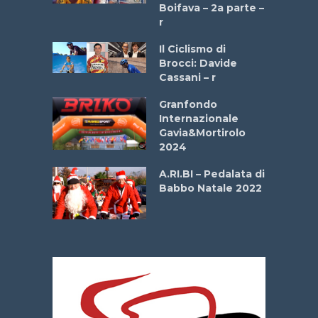
a
Boifava – 2a parte –
r
ne
Il Ciclismo di
o
Brocci: Davide
onale San
Cassani – r
ipressa –
Aprile
Granfondo
Internazionale
Gavia&Mortirolo
e Sea –
2024
dei Poeti
A.RI.BI – Pedalata di
Babbo Natale 2022
La
 verde”