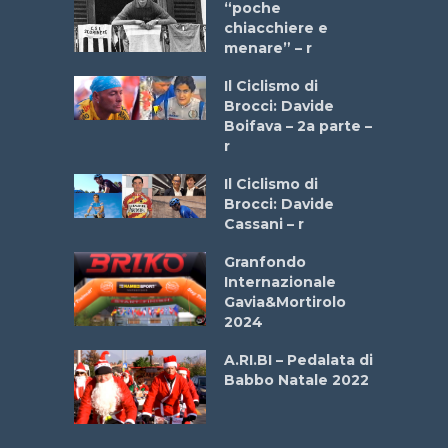
a Bike
“poche
 2025”
chiacchiere e
menare” – r
a
Il Ciclismo di
stelli” –
Brocci: Davide
a
Boifava – 2a parte –
r
ne
Il Ciclismo di
o
Brocci: Davide
onale San
Cassani – r
ipressa –
Aprile
Granfondo
Internazionale
Gavia&Mortirolo
e Sea –
2024
dei Poeti
A.RI.BI – Pedalata di
Babbo Natale 2022
La
 verde”