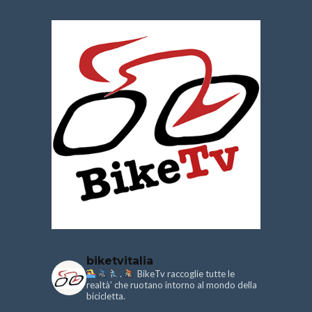
biketvitalia
.
BikeTv raccoglie tutte le
realtà’ che ruotano intorno al mondo della
bicicletta.