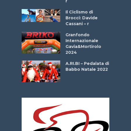
r
ne
Il Ciclismo di
o
Brocci: Davide
onale San
Cassani – r
ipressa –
Aprile
Granfondo
Internazionale
Gavia&Mortirolo
e Sea –
2024
dei Poeti
A.RI.BI – Pedalata di
Babbo Natale 2022
La
 verde”