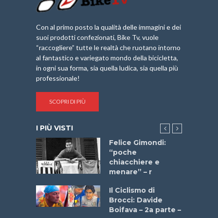
Con al primo posto la qualità delle immagini e dei
suoi prodotti confezionati, Bike Tv, vuole
“raccogliere” tutte le realtà che ruotano intorno
al fantastico e variegato mondo della bicicletta,
in ogni sua forma, sia quella ludica, sia quella più
professionale!
SCOPRI DI PIÙ
I PIÙ VISTI
do “La
Felice Gimondi:
a Bike
“poche
 2025”
chiacchiere e
menare” – r
a
Il Ciclismo di
stelli” –
Brocci: Davide
a
Boifava – 2a parte –