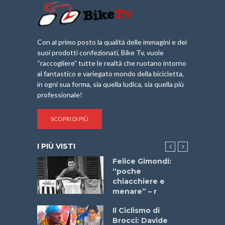
Con al primo posto la qualità delle immagini e dei
suoi prodotti confezionati, Bike Tv, vuole
“raccogliere” tutte le realtà che ruotano intorno
al fantastico e variegato mondo della bicicletta,
in ogni sua forma, sia quella ludica, sia quella più
professionale!
SCOPRI DI PIÙ
I PIÙ VISTI
do “La
Felice Gimondi:
a Bike
“poche
 2025”
chiacchiere e
menare” – r
a
Il Ciclismo di
stelli” –
Brocci: Davide