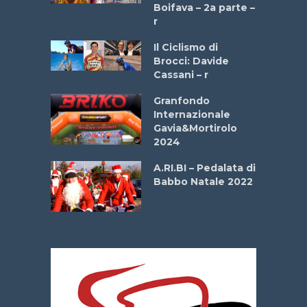
a
Boifava – 2a parte –
r
ne
Il Ciclismo di
o
Brocci: Davide
onale San
Cassani – r
ipressa –
Aprile
Granfondo
Internazionale
Gavia&Mortirolo
e Sea –
2024
dei Poeti
A.RI.BI – Pedalata di
Babbo Natale 2022
La
 verde”