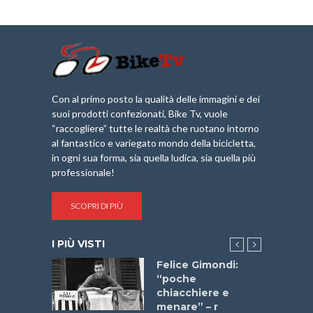
Con al primo posto la qualità delle immagini e dei
suoi prodotti confezionati, Bike Tv, vuole
“raccogliere” tutte le realtà che ruotano intorno
al fantastico e variegato mondo della bicicletta,
in ogni sua forma, sia quella ludica, sia quella più
professionale!
SCOPRI DI PIÙ
I PIÙ VISTI
do “La
Felice Gimondi:
a Bike
“poche
 2025”
chiacchiere e
menare” – r