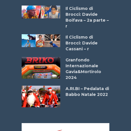
a
Il Ciclismo di
stelli” –
Brocci: Davide
a
Boifava – 2a parte –
r
ne
Il Ciclismo di
o
Brocci: Davide
onale San
Cassani – r
ipressa –
Aprile
Granfondo
Internazionale
Gavia&Mortirolo
e Sea –
2024
dei Poeti
A.RI.BI – Pedalata di
Babbo Natale 2022
La
 verde”