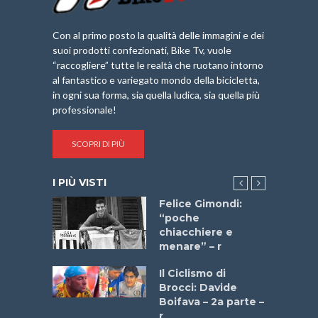
Con al primo posto la qualità delle immagini e dei
suoi prodotti confezionati, Bike Tv, vuole
“raccogliere” tutte le realtà che ruotano intorno
al fantastico e variegato mondo della bicicletta,
in ogni sua forma, sia quella ludica, sia quella più
professionale!
SCOPRI DI PIÙ
I PIÙ VISTI
do “La
Felice Gimondi:
a Bike
“poche
 2025”
chiacchiere e
menare” – r
a
Il Ciclismo di
stelli” –
Brocci: Davide
a
Boifava – 2a parte –
r