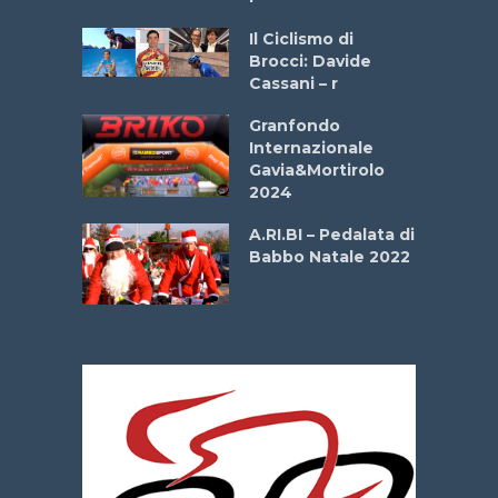
ne
Il Ciclismo di
o
Brocci: Davide
onale San
Cassani – r
ipressa –
Aprile
Granfondo
Internazionale
Gavia&Mortirolo
e Sea –
2024
dei Poeti
A.RI.BI – Pedalata di
Babbo Natale 2022
La
 verde”