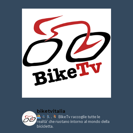
biketvitalia
.
BikeTv raccoglie tutte le
realtà’ che ruotano intorno al mondo della
bicicletta.