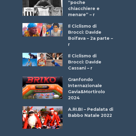
a Bike
“poche
 2025”
chiacchiere e
menare” – r
a
Il Ciclismo di
stelli” –
Brocci: Davide
a
Boifava – 2a parte –
r
ne
Il Ciclismo di
o
Brocci: Davide
onale San
Cassani – r
ipressa –
Aprile
Granfondo
Internazionale
Gavia&Mortirolo
e Sea –
2024
dei Poeti
A.RI.BI – Pedalata di
Babbo Natale 2022
La
 verde”