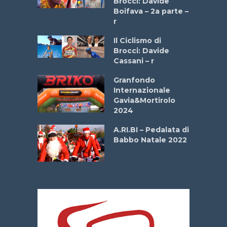
Brocci: Davide
a
Boifava – 2a parte –
r
ne
Il Ciclismo di
o
Brocci: Davide
onale San
Cassani – r
ipressa –
Aprile
Granfondo
Internazionale
Gavia&Mortirolo
e Sea –
2024
dei Poeti
A.RI.BI – Pedalata di
Babbo Natale 2022
La
 verde”