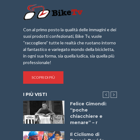
Con al primo posto la qualità delle immagini e dei
suoi prodotti confezionati, Bike Tv, vuole
“raccogliere” tutte le realtà che ruotano intorno
al fantastico e variegato mondo della bicicletta,
in ogni sua forma, sia quella ludica, sia quella più
professionale!
SCOPRI DI PIÙ
I PIÙ VISTI
do “La
Felice Gimondi:
a Bike
“poche
 2025”
chiacchiere e
menare” – r
a
Il Ciclismo di
stelli” –