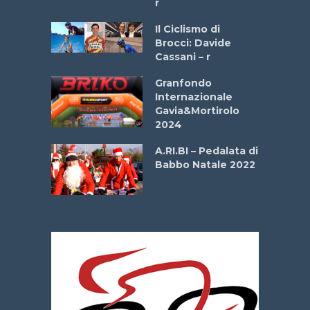
r
ne
Il Ciclismo di
o
Brocci: Davide
onale San
Cassani – r
ipressa –
Aprile
Granfondo
Internazionale
Gavia&Mortirolo
e Sea –
2024
dei Poeti
A.RI.BI – Pedalata di
Babbo Natale 2022
La
 verde”