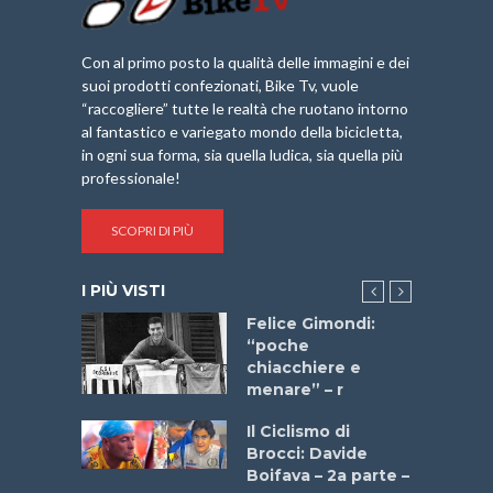
Con al primo posto la qualità delle immagini e dei
suoi prodotti confezionati, Bike Tv, vuole
“raccogliere” tutte le realtà che ruotano intorno
al fantastico e variegato mondo della bicicletta,
in ogni sua forma, sia quella ludica, sia quella più
professionale!
SCOPRI DI PIÙ
I PIÙ VISTI
do “La
Felice Gimondi:
a Bike
“poche
 2025”
chiacchiere e
menare” – r
a
Il Ciclismo di
stelli” –
Brocci: Davide
a
Boifava – 2a parte –