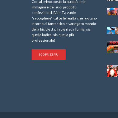
Laigueglia 22
Marathon 2025”
Con al primo posto la qualità delle
Febbraio 2026
immagini e dei suoi prodotti
IX Ed. “Tra
confezionati, Bike Tv, vuole
Granfondo
Borghi&Castelli” –
“raccogliere” tutte le realtà che ruotano
Internazionale
Anteprima
intorno al fantastico e variegato mondo
Briko Torino – 11
della bicicletta, in ogni sua forma, sia
Maggio 2025 – r
1a Edizione
Granfondo
quella ludica, sia quella più
Minerva Edizioni e
Internazionale San
professionale!
Giancarlo Brocci
Lorenzo Cipressa –
per “Bartali l’Ultimo
Sabato 5 Aprile
Eroico” – r
2025
SCOPRI DI PIÙ
Sulle Strade di
Life on the Sea –
Graziano Battistini
Nel Golfo dei Poeti
Cinema: “La
Il Ciclismo di Brocci
bicicletta verde”
– Roberto Damiani