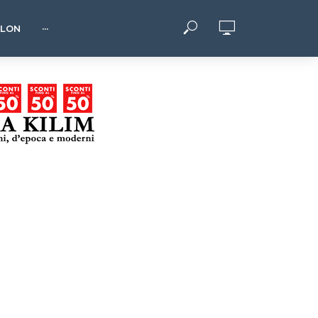
HLON
···