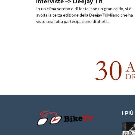
Interviste –> Deejay Tri
In un clima sereno e di festa, con un gran caldo, si è
svolta la terza edizione della DeejayTriMilano che ha
visto una folta partecipazione di atleti...
I PIÙ
Granfondo
Aspettando “La
Internazionale
Pellegrina Bike