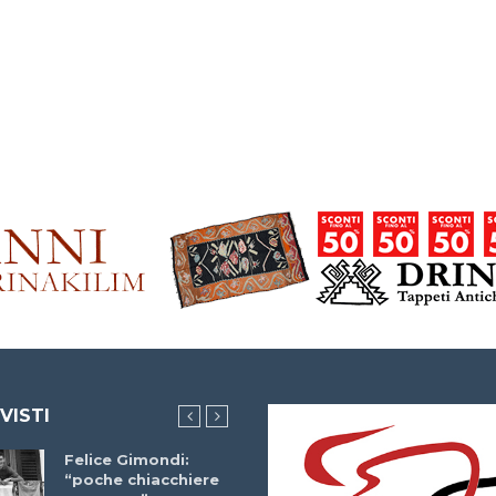
 VISTI
Felice Gimondi:
Brocci Incontra
“poche chiacchiere
Giuseppe Martinell