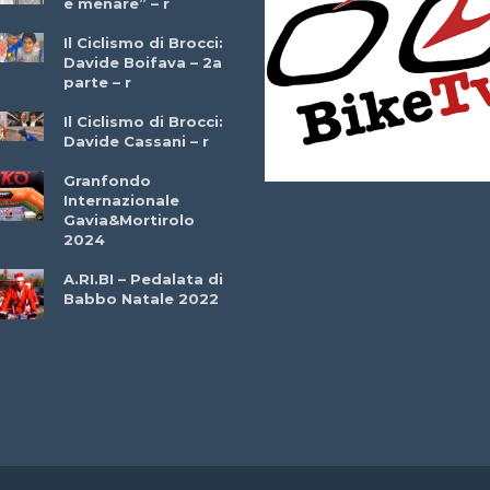
e menare” – r
– r
Il Ciclismo di Brocci:
Davide Boifava – 2a
Che cos’è il
parte – r
triathlon? Con
Simone Diamantini
Il Ciclismo di Brocci:
– r
Davide Cassani – r
2a BITRAIL 23
Granfondo
Marzo 2025 – Bosc
Internazionale
Comunale di
Gavia&Mortirolo
Bitonto (Ba)
2024
Ottavio Bottechia 
A.RI.BI – Pedalata di
Versione Integrale 
Babbo Natale 2022
r
GF Città di Loano
2022: Buona la
Prima