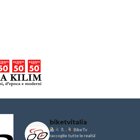
biketvitalia
.
BikeTv
Granfondo
Aspettando
i
Internazionale
raccoglie tutte le realtà’
Pellegrina B