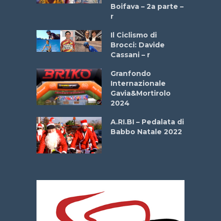
a
Boifava – 2a parte –
r
ne
Il Ciclismo di
o
Brocci: Davide
onale San
Cassani – r
ipressa –
Aprile
Granfondo
Internazionale
Gavia&Mortirolo
e Sea –
2024
dei Poeti
A.RI.BI – Pedalata di
Babbo Natale 2022
La
 verde”