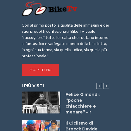
Con al primo posto la qualità delle immagini e dei
suoi prodotti confezionati, Bike Tv, vuole
“raccogliere” tutte le realtà che ruotano intorno
al fantastico e variegato mondo della bicicletta,
in ogni sua forma, sia quella ludica, sia quella più
professionale!
SCOPRI DI PIÙ
I PIÙ VISTI
do “La
Felice Gimondi:
a Bike
“poche
 2025”
chiacchiere e
menare” – r
a
Il Ciclismo di
stelli” –
Brocci: Davide