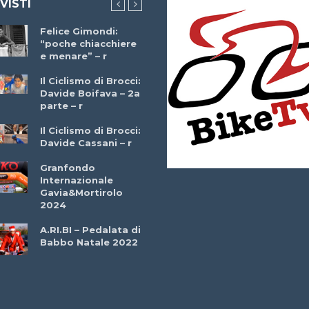
 VISTI
Felice Gimondi:
Brocci Incontra
“poche chiacchiere
Giuseppe Martinell
e menare” – r
– r
Il Ciclismo di Brocci:
Davide Boifava – 2a
Che cos’è il
parte – r
triathlon? Con
Simone Diamantini
Il Ciclismo di Brocci:
– r
Davide Cassani – r
2a BITRAIL 23
Granfondo
Marzo 2025 – Bosc
Internazionale
Comunale di
Gavia&Mortirolo
Bitonto (Ba)
2024
Ottavio Bottechia 
A.RI.BI – Pedalata di
Versione Integrale 
Babbo Natale 2022
r
GF Città di Loano
2022: Buona la
Prima