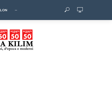
HLON
···