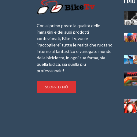
I PIÙ
Granfondo
Aspettando “La
Internazionale
Pellegrina Bike
Laigueglia 22
Marathon 2025”
Con al primo posto la qualità delle
Febbraio 2026
immagini e dei suoi prodotti
IX Ed. “Tra
confezionati, Bike Tv, vuole
Granfondo
Borghi&Castelli” –
“raccogliere” tutte le realtà che ruotano
Internazionale
Anteprima
intorno al fantastico e variegato mondo
Briko Torino – 11
della bicicletta, in ogni sua forma, sia
Maggio 2025 – r
1a Edizione
Granfondo
quella ludica, sia quella più
Minerva Edizioni e
Internazionale San
professionale!
Giancarlo Brocci
Lorenzo Cipressa –
per “Bartali l’Ultimo
Sabato 5 Aprile
Eroico” – r
2025
SCOPRI DI PIÙ
Sulle Strade di
Life on the Sea –
Graziano Battistini
Nel Golfo dei Poeti
Cinema: “La
Il Ciclismo di Brocci
bicicletta verde”
– Roberto Damiani