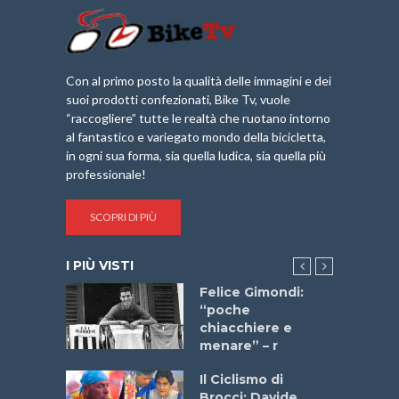
Con al primo posto la qualità delle immagini e dei
suoi prodotti confezionati, Bike Tv, vuole
“raccogliere” tutte le realtà che ruotano intorno
al fantastico e variegato mondo della bicicletta,
in ogni sua forma, sia quella ludica, sia quella più
professionale!
SCOPRI DI PIÙ
I PIÙ VISTI
do “La
Felice Gimondi:
a Bike
“poche
 2025”
chiacchiere e
menare” – r
a
Il Ciclismo di
stelli” –
Brocci: Davide