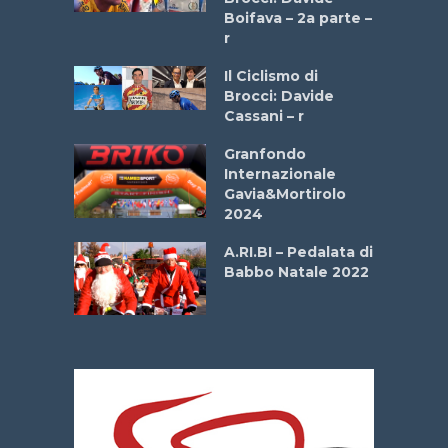
a
Boifava – 2a parte –
r
ne
Il Ciclismo di
o
Brocci: Davide
onale San
Cassani – r
ipressa –
Aprile
Granfondo
Internazionale
Gavia&Mortirolo
e Sea –
2024
dei Poeti
A.RI.BI – Pedalata di
Babbo Natale 2022
La
 verde”