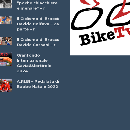
“poche chiacchiere
Giuseppe Martinell
e menare” – r
– r
Il Ciclismo di Brocci:
Davide Boifava – 2a
Che cos’è il
parte – r
triathlon? Con
Simone Diamantini
Il Ciclismo di Brocci:
– r
Davide Cassani – r
2a BITRAIL 23
Granfondo
Marzo 2025 – Bosc
Internazionale
Comunale di
Gavia&Mortirolo
Bitonto (Ba)
2024
Ottavio Bottechia 
A.RI.BI – Pedalata di
Versione Integrale 
Babbo Natale 2022
r
GF Città di Loano
2022: Buona la
Prima