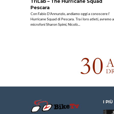
TriLab – The Hurricane Squad
Pescara
Con Fabio D’Annunzio, andiamo oggi a conoscere l’
Hurricane Squad di Pescara. Tra i loro atleti, avremo a
microfoni Sharon Spimi, Nicolò...
I PIÙ
Granfondo
Aspettando “La