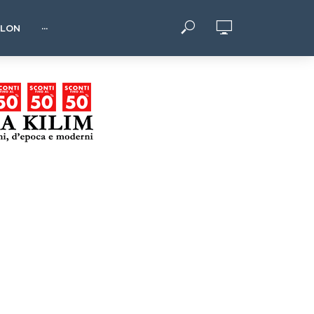
HLON
···