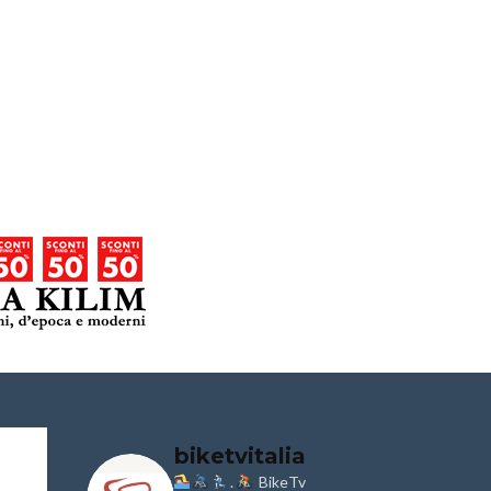
biketvitalia
.
BikeTv
Granfondo
Aspettando