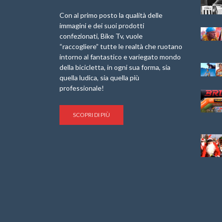
Internazionale
Pellegrina Bike
Laigueglia 22
Marathon 2025”
Con al primo posto la qualità delle
Febbraio 2026
immagini e dei suoi prodotti
IX Ed. “Tra
confezionati, Bike Tv, vuole
Granfondo
Borghi&Castelli” –
“raccogliere” tutte le realtà che ruotano
Internazionale
Anteprima
intorno al fantastico e variegato mondo
Briko Torino – 11
della bicicletta, in ogni sua forma, sia
Maggio 2025 – r
1a Edizione
Granfondo
quella ludica, sia quella più
Minerva Edizioni e
Internazionale San
professionale!
Giancarlo Brocci
Lorenzo Cipressa –
per “Bartali l’Ultimo
Sabato 5 Aprile
Eroico” – r
2025
SCOPRI DI PIÙ
Sulle Strade di
Life on the Sea –
Graziano Battistini
Nel Golfo dei Poeti
Cinema: “La
Il Ciclismo di Brocci
bicicletta verde”
– Roberto Damiani