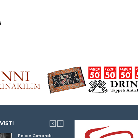
i
 VISTI
Felice Gimondi:
Brocci Incontra