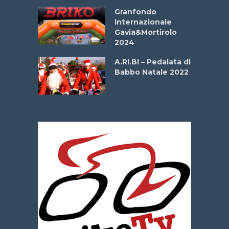
Aprile
Granfondo
Internazionale
Gavia&Mortirolo
e Sea –
2024
dei Poeti
A.RI.BI – Pedalata di
Babbo Natale 2022
La
 verde”