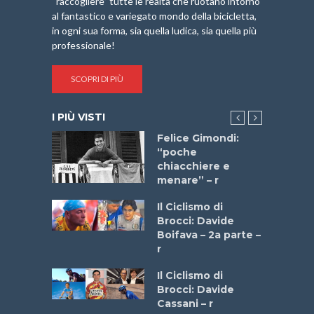
“raccogliere” tutte le realtà che ruotano intorno
al fantastico e variegato mondo della bicicletta,
in ogni sua forma, sia quella ludica, sia quella più
professionale!
SCOPRI DI PIÙ
I PIÙ VISTI
do “La
Felice Gimondi:
a Bike
“poche
 2025”
chiacchiere e
menare” – r
a
Il Ciclismo di
stelli” –
Brocci: Davide
a
Boifava – 2a parte –
r
ne
Il Ciclismo di
o
Brocci: Davide
onale San
Cassani – r
ipressa –