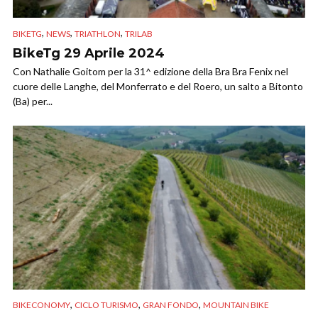
,
,
,
BIKETG
NEWS
TRIATHLON
TRILAB
BikeTg 29 Aprile 2024
Con Nathalie Goitom per la 31^ edizione della Bra Bra Fenix nel
cuore delle Langhe, del Monferrato e del Roero, un salto a Bitonto
(Ba) per...
,
,
,
BIKECONOMY
CICLO TURISMO
GRAN FONDO
MOUNTAIN BIKE