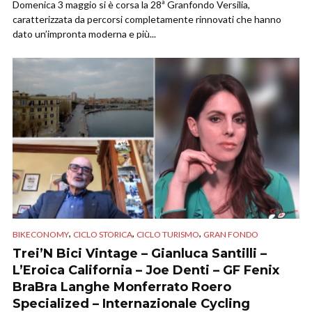
Domenica 3 maggio si è corsa la 28ª Granfondo Versilia,
caratterizzata da percorsi completamente rinnovati che hanno
dato un’impronta moderna e più...
,
,
,
BIKECONOMY
CICLO STORICA
CICLO TURISMO
GRAN FONDO
Trei’N Bici Vintage – Gianluca Santilli –
L’Eroica California – Joe Denti – GF Fenix
BraBra Langhe Monferrato Roero
Specialized – Internazionale Cycling