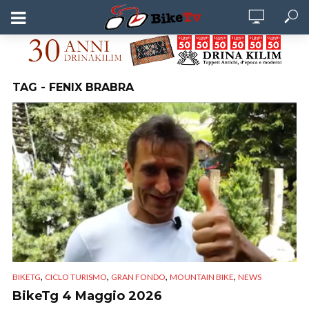
TAG - FENIX BRABRA
,
,
,
,
BIKETG
CICLO TURISMO
GRAN FONDO
MOUNTAIN BIKE
NEWS
BikeTg 4 Maggio 2026