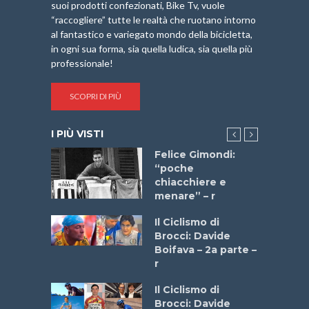
suoi prodotti confezionati, Bike Tv, vuole
“raccogliere” tutte le realtà che ruotano intorno
al fantastico e variegato mondo della bicicletta,
in ogni sua forma, sia quella ludica, sia quella più
professionale!
SCOPRI DI PIÙ
I PIÙ VISTI
do “La
Felice Gimondi:
a Bike
“poche
 2025”
chiacchiere e
menare” – r
a
Il Ciclismo di
stelli” –
Brocci: Davide
a
Boifava – 2a parte –
r
ne
Il Ciclismo di
o
Brocci: Davide
onale San