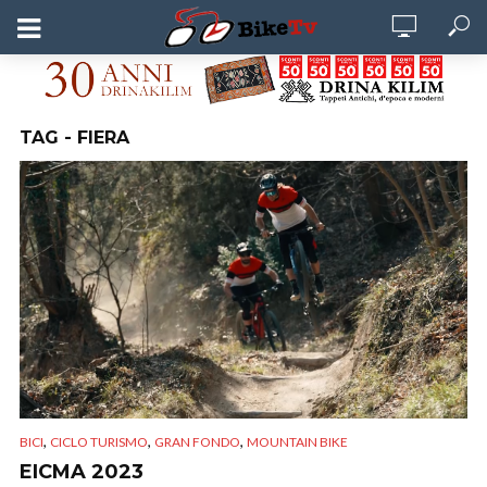
TAG - FIERA
,
,
,
BICI
CICLO TURISMO
GRAN FONDO
MOUNTAIN BIKE
EICMA 2023