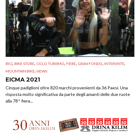
,
,
,
,
,
,
BICI
BIKE STORE
CICLO TURISMO
FIERE
GRAN FONDO
INTERVISTE
,
MOUNTAIN BIKE
NEWS
EICMA 2021
Cinque padiglioni oltre 820 marchi provenienti da 36 Paesi. Una
risposta molto significativa da parte degli amanti delle due ruote
alla 78^ fiera...