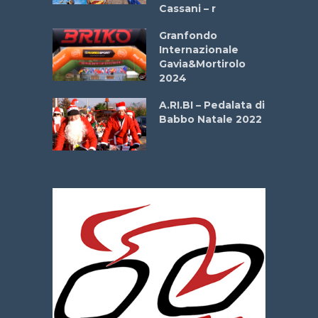
Cassani – r
ipressa –
Aprile
Granfondo
Internazionale
Gavia&Mortirolo
e Sea –
2024
dei Poeti
A.RI.BI – Pedalata di
Babbo Natale 2022
La
 verde”