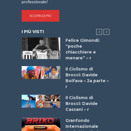
professionale!
SCOPRI DI PIÙ
I PIÙ VISTI
do “La
Felice Gimondi:
a Bike
“poche
 2025”
chiacchiere e
menare” – r
a
Il Ciclismo di
stelli” –
Brocci: Davide
a
Boifava – 2a parte –
r
ne
Il Ciclismo di
o
Brocci: Davide
onale San
Cassani – r
ipressa –
Aprile
Granfondo
Internazionale