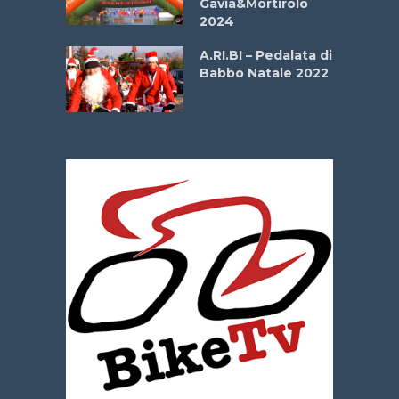
Gavia&Mortirolo
e Sea –
2024
dei Poeti
A.RI.BI – Pedalata di
Babbo Natale 2022
La
 verde”