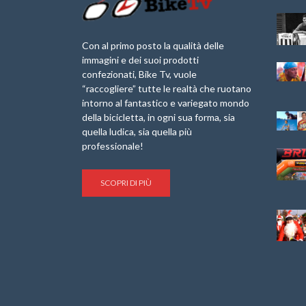
Granfondo
Aspettando “La
Internazionale
Pellegrina Bike
Briko Torino – 11
Marathon 2025”
Con al primo posto la qualità delle
Maggio 2025 – r
immagini e dei suoi prodotti
IX Ed. “Tra
confezionati, Bike Tv, vuole
Granfondo
Borghi&Castelli” –
“raccogliere” tutte le realtà che ruotano
Internazionale
Anteprima
intorno al fantastico e variegato mondo
Laigueglia 22
della bicicletta, in ogni sua forma, sia
Febbraio 2026
1a Edizione
Granfondo
quella ludica, sia quella più
Minerva Edizioni e
Internazionale San
professionale!
Giancarlo Brocci
Lorenzo Cipressa –
per “Bartali l’Ultimo
Sabato 5 Aprile
Eroico” – r
2025
SCOPRI DI PIÙ
Sulle Strade di
Life on the Sea –
Graziano Battistini
Nel Golfo dei Poeti
Cinema: “La
Il Ciclismo di Brocci
bicicletta verde”
– Roberto Damiani