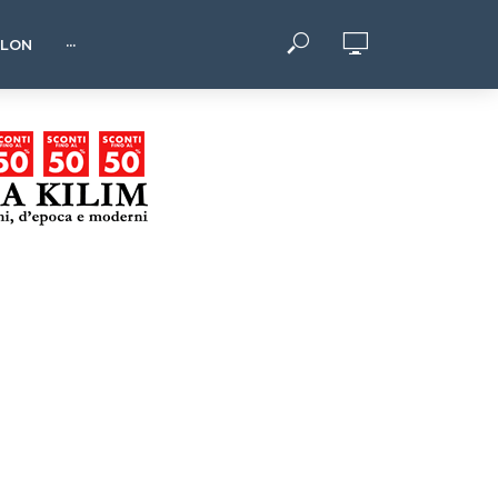
HLON
···