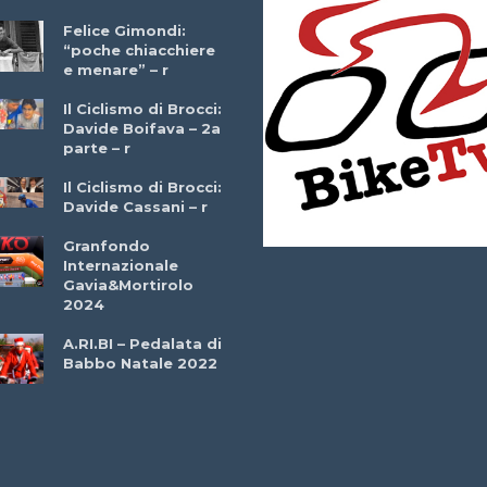
Felice Gimondi:
Brocci Incontra
“poche chiacchiere
Giuseppe Martinell
e menare” – r
– r
Il Ciclismo di Brocci:
Davide Boifava – 2a
Che cos’è il
parte – r
triathlon? Con
Simone Diamantini
Il Ciclismo di Brocci:
– r
Davide Cassani – r
2a BITRAIL 23
Granfondo
Marzo 2025 – Bosc
Internazionale
Comunale di
Gavia&Mortirolo
Bitonto (Ba)
2024
Ottavio Bottechia 
A.RI.BI – Pedalata di
Versione Integrale 
Babbo Natale 2022
r
GF Città di Loano
2022: Buona la
Prima